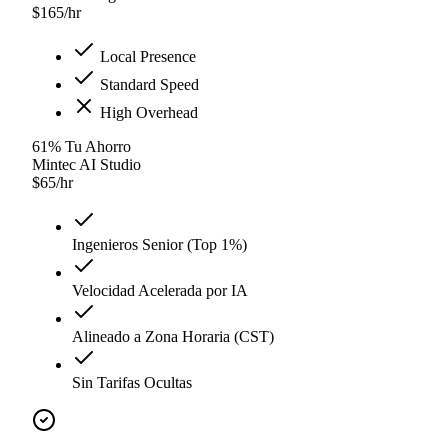
$
165
/hr
Local Presence
Standard Speed
High Overhead
61
%
Tu Ahorro
Mintec AI Studio
$
65
/hr
Ingenieros Senior (Top 1%)
Velocidad Acelerada por IA
Alineado a Zona Horaria (CST)
Sin Tarifas Ocultas