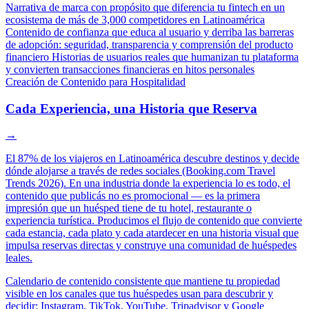
Narrativa de marca con propósito que diferencia tu fintech en un
ecosistema de más de 3,000 competidores en Latinoamérica
Contenido de confianza que educa al usuario y derriba las barreras
de adopción: seguridad, transparencia y comprensión del producto
financiero
Historias de usuarios reales que humanizan tu plataforma
y convierten transacciones financieras en hitos personales
Creación de Contenido para Hospitalidad
Cada Experiencia, una Historia que Reserva
→
El 87% de los viajeros en Latinoamérica descubre destinos y decide
dónde alojarse a través de redes sociales (Booking.com Travel
Trends 2026). En una industria donde la experiencia lo es todo, el
contenido que publicás no es promocional — es la primera
impresión que un huésped tiene de tu hotel, restaurante o
experiencia turística. Producimos el flujo de contenido que convierte
cada estancia, cada plato y cada atardecer en una historia visual que
impulsa reservas directas y construye una comunidad de huéspedes
leales.
Calendario de contenido consistente que mantiene tu propiedad
visible en los canales que tus huéspedes usan para descubrir y
decidir: Instagram, TikTok, YouTube, Tripadvisor y Google