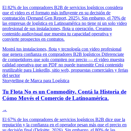
El 82% de los compradores B2B de servicios logísticos considera
que el video es el formato más influyente en su decisión de
contratación (Demand Gen Report, 2025). Sin embargo, el 70% de
las empresas de logística en Latinoamérica no tiene ni un solo video
profesional de sus instalaciones, flota u operación. Creamos
contenido audiovisual que muestra tu capacidad operativa y
convierte prospectos en contratos.
Mostrá tus instalaciones, flota y tecnología con video profesional
que genera confianza en compradores B2B logísticos
Diferenciate
de competidores que solo compiten por precio — el video muestra
calidad operativa que un PDF no puede transmitir
Creá contenido
reutilizable para LinkedIn, sitio web, propuestas comerciales y ferias
del sector
Storytelling de Marca para Logística
Tu Flota No es un Commodity. Contá la Historia de
Cómo Movés el Comercio de Latinoamérica.
→
El 67% de los compradores de servicios logísticos B2B dice que la
reputación y la confianza en el operador pesan más que el precio en
su decisión final (Deloitte, 2026). Sin embargo, el 80% de las