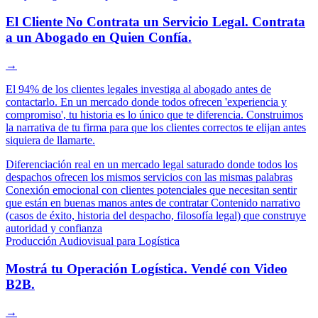
El Cliente No Contrata un Servicio Legal. Contrata
a un Abogado en Quien Confía.
→
El 94% de los clientes legales investiga al abogado antes de
contactarlo. En un mercado donde todos ofrecen 'experiencia y
compromiso', tu historia es lo único que te diferencia. Construimos
la narrativa de tu firma para que los clientes correctos te elijan antes
siquiera de llamarte.
Diferenciación real en un mercado legal saturado donde todos los
despachos ofrecen los mismos servicios con las mismas palabras
Conexión emocional con clientes potenciales que necesitan sentir
que están en buenas manos antes de contratar
Contenido narrativo
(casos de éxito, historia del despacho, filosofía legal) que construye
autoridad y confianza
Producción Audiovisual para Logística
Mostrá tu Operación Logística. Vendé con Video
B2B.
→