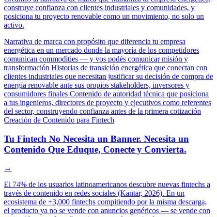
construye confianza con clientes industriales y comunidades, y
posiciona tu proyecto renovable como un movimiento, no solo un
activo.
Narrativa de marca con propósito que diferencia tu empresa
energética en un mercado donde la mayoría de los competidores
comunican commodities — y vos podés comunicar misión y
transformación
Historias de transición energética que conectan con
clientes industriales que necesitan justificar su decisión de compra de
energía renovable ante sus propios stakeholders, inversores y
consumidores finales
Contenido de autoridad técnica que posiciona
a tus ingenieros, directores de proyecto y ejecutivos como referentes
del sector, construyendo confianza antes de la primera cotización
Creación de Contenido para Fintech
Tu Fintech No Necesita un Banner. Necesita un
Contenido Que Eduque, Conecte y Convierta.
→
El 74% de los usuarios latinoamericanos descubre nuevas fintechs a
través de contenido en redes sociales (Kantar, 2026). En un
ecosistema de +3,000 fintechs compitiendo por la misma descarga,
el producto ya no se vende con anuncios genéricos — se vende con