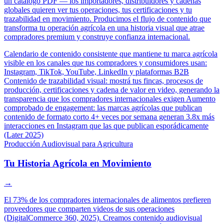
un catálogo PDF — los importadores, distribuidores y cadenas
globales quieren ver tus operaciones, tus certificaciones y tu
trazabilidad en movimiento. Producimos el flujo de contenido que
transforma tu operación agrícola en una historia visual que atrae
compradores premium y construye confianza internacional.
Calendario de contenido consistente que mantiene tu marca agrícola
visible en los canales que tus compradores y consumidores usan:
Instagram, TikTok, YouTube, LinkedIn y plataformas B2B
Contenido de trazabilidad visual: mostrá tus fincas, procesos de
producción, certificaciones y cadena de valor en video, generando la
transparencia que los compradores internacionales exigen
Aumento
comprobado de engagement: las marcas agrícolas que publican
contenido de formato corto 4+ veces por semana generan 3.8x más
interacciones en Instagram que las que publican esporádicamente
(Later 2025)
Producción Audiovisual para Agricultura
Tu Historia Agrícola en Movimiento
→
El 73% de los compradores internacionales de alimentos prefieren
proveedores que comparten videos de sus operaciones
(DigitalCommerce 360, 2025). Creamos contenido audiovisual