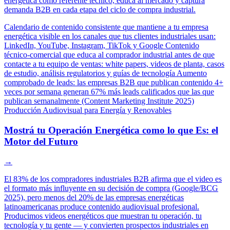
energética como referente técnico, educa al mercado y captura
demanda B2B en cada etapa del ciclo de compra industrial.
Calendario de contenido consistente que mantiene a tu empresa
energética visible en los canales que tus clientes industriales usan:
LinkedIn, YouTube, Instagram, TikTok y Google
Contenido
técnico-comercial que educa al comprador industrial antes de que
contacte a tu equipo de ventas: white papers, videos de planta, casos
de estudio, análisis regulatorios y guías de tecnología
Aumento
comprobado de leads: las empresas B2B que publican contenido 4+
veces por semana generan 67% más leads calificados que las que
publican semanalmente (Content Marketing Institute 2025)
Producción Audiovisual para Energía y Renovables
Mostrá tu Operación Energética como lo que Es: el
Motor del Futuro
→
El 83% de los compradores industriales B2B afirma que el video es
el formato más influyente en su decisión de compra (Google/BCG
2025), pero menos del 20% de las empresas energéticas
latinoamericanas produce contenido audiovisual profesional.
Producimos videos energéticos que muestran tu operación, tu
tecnología y tu gente — y convierten prospectos industriales en