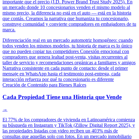
importante que el precio (J.D. Power Brand Trust Study 2025). En
un mercado donde 10 concesionarios venden el mismo modelo al
mismo precio, la diferencia no está en el auto — está en la historia
que contás. Creamos la narrativa que humaniza tu concesionario,
construye comunidad y convierte compradores en embajadores de tu
marca.
Diferenciación real en un mercado automotriz homogéneo: cuando
todos venden los mismos modelos, tu historia de marca es lo único
que no pueden copiar tus competidores
Conexión emocional con
compradores que genera lealtad post-venta, visitas recurrentes al
taller de servicio y recomendaciones orgánicas a familiares y amigos
Narrativa consistente en cada punto de contacto: desde el primer
mensaje en WhatsApp hasta el testimonio post-entrega, cada
interacción refuerza por qué tu concesionario es diferente
Creación de Contenido para Bienes Raíces
Cada Propiedad Tiene una Historia que Vende
→
El 77% de los compradores de vivienda en Latinoamérica comienza
su búsqueda en Instagram y TikTok (Zillow Digital Report 2025), y
las propiedades listadas con video reciben un 403% más de
consultas que aquellas solo con fotos. En un mercado inmobiliario