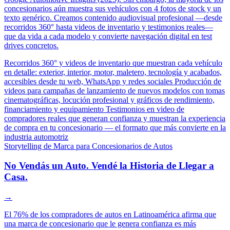
concesionarios aún muestra sus vehículos con 4 fotos de stock y un
texto genérico. Creamos contenido audiovisual profesional —desde
recorridos 360° hasta videos de inventario y testimonios reales—
que da vida a cada modelo y convierte navegación digital en test
drives concretos.
Recorridos 360° y videos de inventario que muestran cada vehículo
en detalle: exterior, interior, motor, maletero, tecnología y acabados,
accesibles desde tu web, WhatsApp y redes sociales
Producción de
videos para campañas de lanzamiento de nuevos modelos con tomas
cinematográficas, locución profesional y gráficos de rendimiento,
financiamiento y equipamiento
Testimonios en video de
compradores reales que generan confianza y muestran la experiencia
de compra en tu concesionario — el formato que más convierte en la
industria automotriz
Storytelling de Marca para Concesionarios de Autos
No Vendás un Auto. Vendé la Historia de Llegar a
Casa.
→
El 76% de los compradores de autos en Latinoamérica afirma que
una marca de concesionario que le genera confianza es más