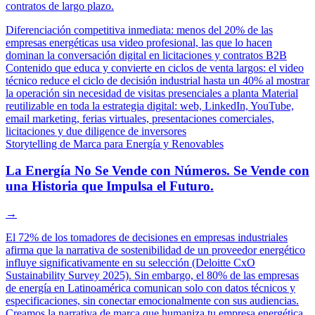
contratos de largo plazo.
Diferenciación competitiva inmediata: menos del 20% de las
empresas energéticas usa video profesional, las que lo hacen
dominan la conversación digital en licitaciones y contratos B2B
Contenido que educa y convierte en ciclos de venta largos: el video
técnico reduce el ciclo de decisión industrial hasta un 40% al mostrar
la operación sin necesidad de visitas presenciales a planta
Material
reutilizable en toda la estrategia digital: web, LinkedIn, YouTube,
email marketing, ferias virtuales, presentaciones comerciales,
licitaciones y due diligence de inversores
Storytelling de Marca para Energía y Renovables
La Energía No Se Vende con Números. Se Vende con
una Historia que Impulsa el Futuro.
→
El 72% de los tomadores de decisiones en empresas industriales
afirma que la narrativa de sostenibilidad de un proveedor energético
influye significativamente en su selección (Deloitte CxO
Sustainability Survey 2025). Sin embargo, el 80% de las empresas
de energía en Latinoamérica comunican solo con datos técnicos y
especificaciones, sin conectar emocionalmente con sus audiencias.
Creamos la narrativa de marca que humaniza tu empresa energética,