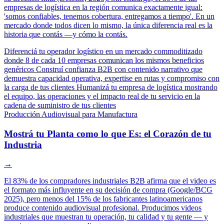
empresas de logística en la región comunica exactamente igual:
'somos confiables, tenemos cobertura, entregamos a tiempo'. En un
mercado donde todos dicen lo mismo, la única diferencia real es la
historia que contás —y cómo la contás.
Diferenciá tu operador logístico en un mercado commoditizado
donde 8 de cada 10 empresas comunican los mismos beneficios
genéricos
Construí confianza B2B con contenido narrativo que
demuestra capacidad operativa, expertise en rutas y compromiso con
la carga de tus clientes
Humanizá tu empresa de logística mostrando
el equipo, las operaciones y el impacto real de tu servicio en la
cadena de suministro de tus clientes
Producción Audiovisual para Manufactura
Mostrá tu Planta como lo que Es: el Corazón de tu
Industria
→
El 83% de los compradores industriales B2B afirma que el video es
el formato más influyente en su decisión de compra (Google/BCG
2025), pero menos del 15% de los fabricantes latinoamericanos
produce contenido audiovisual profesional. Producimos videos
industriales que muestran tu operación, tu calidad y tu gente — y