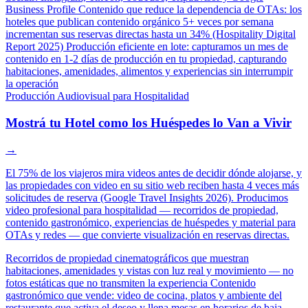
Business Profile
Contenido que reduce la dependencia de OTAs: los
hoteles que publican contenido orgánico 5+ veces por semana
incrementan sus reservas directas hasta un 34% (Hospitality Digital
Report 2025)
Producción eficiente en lote: capturamos un mes de
contenido en 1-2 días de producción en tu propiedad, capturando
habitaciones, amenidades, alimentos y experiencias sin interrumpir
la operación
Producción Audiovisual para Hospitalidad
Mostrá tu Hotel como los Huéspedes lo Van a Vivir
→
El 75% de los viajeros mira videos antes de decidir dónde alojarse, y
las propiedades con video en su sitio web reciben hasta 4 veces más
solicitudes de reserva (Google Travel Insights 2026). Producimos
video profesional para hospitalidad — recorridos de propiedad,
contenido gastronómico, experiencias de huéspedes y material para
OTAs y redes — que convierte visualización en reservas directas.
Recorridos de propiedad cinematográficos que muestran
habitaciones, amenidades y vistas con luz real y movimiento — no
fotos estáticas que no transmiten la experiencia
Contenido
gastronómico que vende: video de cocina, platos y ambiente del
restaurante que activa el deseo y llena mesas en horarios de baja