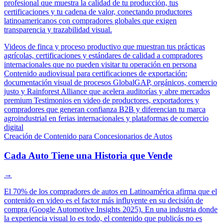
profesional que muestra la calidad de tu producción, tus
certificaciones y tu cadena de valor, conectando productores
latinoamericanos con compradores globales que exigen
transparencia y trazabilidad visual.
Videos de finca y proceso productivo que muestran tus prácticas
agrícolas, certificaciones y estándares de calidad a compradores
internacionales que no pueden visitar tu operación en persona
Contenido audiovisual para certificaciones de exportación:
documentación visual de procesos GlobalGAP, orgánicos, comercio
justo y Rainforest Alliance que acelera auditorías y abre mercados
premium
Testimonios en video de productores, exportadores y
compradores que generan confianza B2B y diferencian tu marca
agroindustrial en ferias internacionales y plataformas de comercio
digital
Creación de Contenido para Concesionarios de Autos
Cada Auto Tiene una Historia que Vende
→
El 70% de los compradores de autos en Latinoamérica afirma que el
contenido en video es el factor más influyente en su decisión de
compra (Google Automotive Insights 2025). En una industria donde
la experiencia visual lo es todo, el contenido que publicás no es