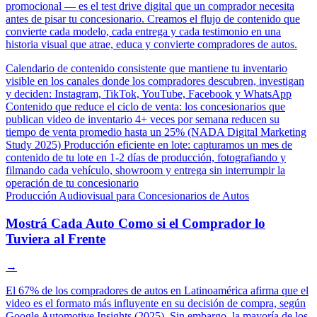
promocional — es el test drive digital que un comprador necesita
antes de pisar tu concesionario. Creamos el flujo de contenido que
convierte cada modelo, cada entrega y cada testimonio en una
historia visual que atrae, educa y convierte compradores de autos.
Calendario de contenido consistente que mantiene tu inventario
visible en los canales donde los compradores descubren, investigan
y deciden: Instagram, TikTok, YouTube, Facebook y WhatsApp
Contenido que reduce el ciclo de venta: los concesionarios que
publican video de inventario 4+ veces por semana reducen su
tiempo de venta promedio hasta un 25% (NADA Digital Marketing
Study 2025)
Producción eficiente en lote: capturamos un mes de
contenido de tu lote en 1-2 días de producción, fotografiando y
filmando cada vehículo, showroom y entrega sin interrumpir la
operación de tu concesionario
Producción Audiovisual para Concesionarios de Autos
Mostrá Cada Auto Como si el Comprador lo
Tuviera al Frente
→
El 67% de los compradores de autos en Latinoamérica afirma que el
video es el formato más influyente en su decisión de compra, según
Google Automotive Insights (2025). Sin embargo, la mayoría de los