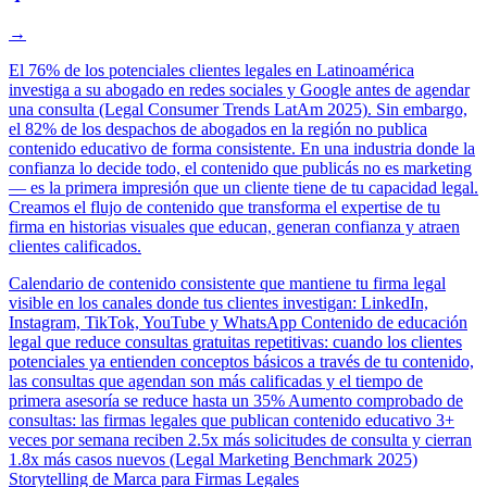
→
El 76% de los potenciales clientes legales en Latinoamérica
investiga a su abogado en redes sociales y Google antes de agendar
una consulta (Legal Consumer Trends LatAm 2025). Sin embargo,
el 82% de los despachos de abogados en la región no publica
contenido educativo de forma consistente. En una industria donde la
confianza lo decide todo, el contenido que publicás no es marketing
— es la primera impresión que un cliente tiene de tu capacidad legal.
Creamos el flujo de contenido que transforma el expertise de tu
firma en historias visuales que educan, generan confianza y atraen
clientes calificados.
Calendario de contenido consistente que mantiene tu firma legal
visible en los canales donde tus clientes investigan: LinkedIn,
Instagram, TikTok, YouTube y WhatsApp
Contenido de educación
legal que reduce consultas gratuitas repetitivas: cuando los clientes
potenciales ya entienden conceptos básicos a través de tu contenido,
las consultas que agendan son más calificadas y el tiempo de
primera asesoría se reduce hasta un 35%
Aumento comprobado de
consultas: las firmas legales que publican contenido educativo 3+
veces por semana reciben 2.5x más solicitudes de consulta y cierran
1.8x más casos nuevos (Legal Marketing Benchmark 2025)
Storytelling de Marca para Firmas Legales