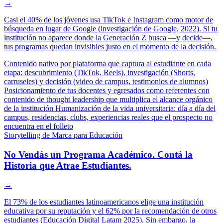
→
Casi el 40% de los jóvenes usa TikTok e Instagram como motor de
búsqueda en lugar de Google (investigación de Google, 2022). Si tu
institución no aparece donde la Generación Z busca —y decide—,
tus programas quedan invisibles justo en el momento de la decisión.
Contenido nativo por plataforma que captura al estudiante en cada
etapa: descubrimiento (TikTok, Reels), investigación (Shorts,
carruseles) y decisión (video de campus, testimonios de alumnos)
Posicionamiento de tus docentes y egresados como referentes con
contenido de thought leadership que multiplica el alcance orgánico
de la institución
Humanización de la vida universitaria: día a día del
campus, residencias, clubs, experiencias reales que el prospecto no
encuentra en el folleto
Storytelling de Marca para Educación
No Vendás un Programa Académico. Contá la
Historia que Atrae Estudiantes.
→
El 73% de los estudiantes latinoamericanos elige una institución
educativa por su reputación y el 62% por la recomendación de otros
estudiantes (Educación Digital Latam 2025). Sin embargo, la