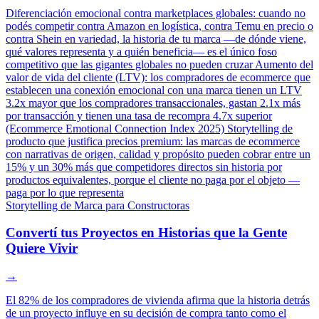
Diferenciación emocional contra marketplaces globales: cuando no
podés competir contra Amazon en logística, contra Temu en precio o
contra Shein en variedad, la historia de tu marca —de dónde viene,
qué valores representa y a quién beneficia— es el único foso
competitivo que las gigantes globales no pueden cruzar
Aumento del
valor de vida del cliente (LTV): los compradores de ecommerce que
establecen una conexión emocional con una marca tienen un LTV
3.2x mayor que los compradores transaccionales, gastan 2.1x más
por transacción y tienen una tasa de recompra 4.7x superior
(Ecommerce Emotional Connection Index 2025)
Storytelling de
producto que justifica precios premium: las marcas de ecommerce
con narrativas de origen, calidad y propósito pueden cobrar entre un
15% y un 30% más que competidores directos sin historia por
productos equivalentes, porque el cliente no paga por el objeto —
paga por lo que representa
Storytelling de Marca para Constructoras
Convertí tus Proyectos en Historias que la Gente
Quiere Vivir
→
El 82% de los compradores de vivienda afirma que la historia detrás
de un proyecto influye en su decisión de compra tanto como el