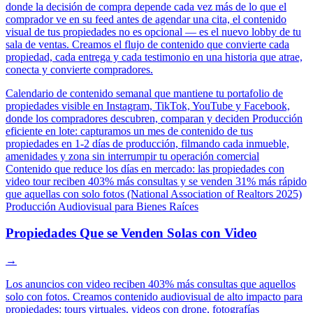
donde la decisión de compra depende cada vez más de lo que el
comprador ve en su feed antes de agendar una cita, el contenido
visual de tus propiedades no es opcional — es el nuevo lobby de tu
sala de ventas. Creamos el flujo de contenido que convierte cada
propiedad, cada entrega y cada testimonio en una historia que atrae,
conecta y convierte compradores.
Calendario de contenido semanal que mantiene tu portafolio de
propiedades visible en Instagram, TikTok, YouTube y Facebook,
donde los compradores descubren, comparan y deciden
Producción
eficiente en lote: capturamos un mes de contenido de tus
propiedades en 1-2 días de producción, filmando cada inmueble,
amenidades y zona sin interrumpir tu operación comercial
Contenido que reduce los días en mercado: las propiedades con
video tour reciben 403% más consultas y se venden 31% más rápido
que aquellas con solo fotos (National Association of Realtors 2025)
Producción Audiovisual para Bienes Raíces
Propiedades Que se Venden Solas con Video
→
Los anuncios con video reciben 403% más consultas que aquellos
solo con fotos. Creamos contenido audiovisual de alto impacto para
propiedades: tours virtuales, videos con drone, fotografías