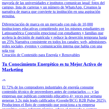
mayoría de las universidades e institutos comunican igual: fotos del
campus, lista de carreras y un número de WhatsApp. Creamos la
narrativa de marca que convierte tu institución en una aspiración
genuina.
Diferenciación de marca en un mercado con más de 10,000
instituciones educativas compitiendo por los mismos estudiantes en
Latinoamérica
Conexión emocional con estudiantes y familias que
acelera la decisión de matrícula y reduce la deserción temprana hasta
un 25%
Narrativa consistente en todos los canales: web, admisiones,
redes sociales, eventos y comunicación interna que habla con una
sola voz
Creación de Contenido para Energía y Renovables
Tu Conocimiento Energético es tu Mejor Activo de
Marketing
→
El 72% de los compradores industriales de energía consume
contenido técnico de proveedores antes de contactarlos — y las
empresas que publican contenido educativo 4+ veces por semana
generan 3.2x más leads calificados (Google/BCG B2B Pulse 2025).
Producimos el flujo de contenido que posiciona a tu empresa