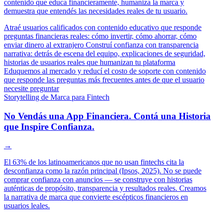
contenido que educa financieramente, humaniza la marca y
demuestra que entendés las necesidades reales de tu usuario.
Atraé usuarios calificados con contenido educativo que responde
preguntas financieras reales: cómo invertir, cómo ahorrar, cómo
enviar dinero al extranjero
Construí confianza con transparencia
narrativa: detrás de escena del equipo, explicaciones de seguridad,
historias de usuarios reales que humanizan tu plataforma
Eduquemos al mercado y reducí el costo de soporte con contenido
que responde las preguntas más frecuentes antes de que el usuario
necesite preguntar
Storytelling de Marca para Fintech
No Vendás una App Financiera. Contá una Historia
que Inspire Confianza.
→
El 63% de los latinoamericanos que no usan fintechs cita la
desconfianza como la razón principal (Ipsos, 2025). No se puede
comprar confianza con anuncios — se construye con historias
auténticas de propósito, transparencia y resultados reales. Creamos
la narrativa de marca que convierte escépticos financieros en
usuarios leales.