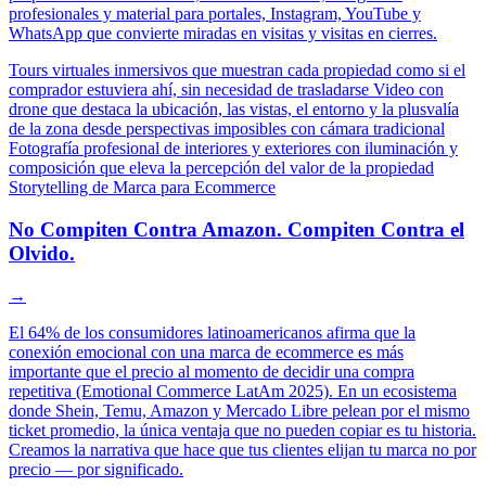
profesionales y material para portales, Instagram, YouTube y
WhatsApp que convierte miradas en visitas y visitas en cierres.
Tours virtuales inmersivos que muestran cada propiedad como si el
comprador estuviera ahí, sin necesidad de trasladarse
Video con
drone que destaca la ubicación, las vistas, el entorno y la plusvalía
de la zona desde perspectivas imposibles con cámara tradicional
Fotografía profesional de interiores y exteriores con iluminación y
composición que eleva la percepción del valor de la propiedad
Storytelling de Marca para Ecommerce
No Compiten Contra Amazon. Compiten Contra el
Olvido.
→
El 64% de los consumidores latinoamericanos afirma que la
conexión emocional con una marca de ecommerce es más
importante que el precio al momento de decidir una compra
repetitiva (Emotional Commerce LatAm 2025). En un ecosistema
donde Shein, Temu, Amazon y Mercado Libre pelean por el mismo
ticket promedio, la única ventaja que no pueden copiar es tu historia.
Creamos la narrativa que hace que tus clientes elijan tu marca no por
precio — por significado.