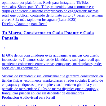
optimizado por plataforma: Reels para Instagram, TikToks
verticales, Shorts para YouTube, contenido para ecommerce y
displays en tienda
Aumento comprobado de engagement: marcas
retail que publican contenido de formato corto 5+ veces por semana
crecen 3.2x más rápido en Instagram (Later 2025)
Diseño y Branding para Retail
Tu Marca, Consistente en Cada Estante y Cada
Pantalla
→
El 60% de los consumidores evita activamente marcas con diseño
inconsistente. Creamos sistemas de identidad visual para retail que
mantienen coherencia entre vitrinas, empaques, marketplaces, redes
sociales y tu ecommerce.
Sistema de identidad visual omnicanal que garantiza consistencia en
tiendas físicas, ecommerce, marketplaces y redes sociales
Diseño de
empaques y etiquetas que compite visualmente en góndola y en
pantalla de marketplace
Guías de marca digitales que tu equipo y
franquicias pueden aplicar sin depender de diseñadores
Producción Audiovisual para Retail