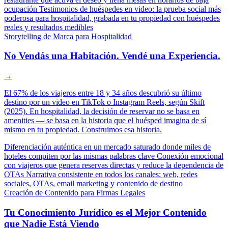
ocupación
Testimonios de huéspedes en video: la prueba social más
poderosa para hospitalidad, grabada en tu propiedad con huéspedes
reales y resultados medibles
Storytelling de Marca para Hospitalidad
No Vendás una Habitación. Vendé una Experiencia.
→
El 67% de los viajeros entre 18 y 34 años descubrió su último
destino por un video en TikTok o Instagram Reels, según Skift
(2025). En hospitalidad, la decisión de reservar no se basa en
amenities — se basa en la historia que el huésped imagina de sí
mismo en tu propiedad. Construimos esa historia.
Diferenciación auténtica en un mercado saturado donde miles de
hoteles compiten por las mismas palabras clave
Conexión emocional
con viajeros que genera reservas directas y reduce la dependencia de
OTAs
Narrativa consistente en todos los canales: web, redes
sociales, OTAs, email marketing y contenido de destino
Creación de Contenido para Firmas Legales
Tu Conocimiento Jurídico es el Mejor Contenido
que Nadie Está Viendo