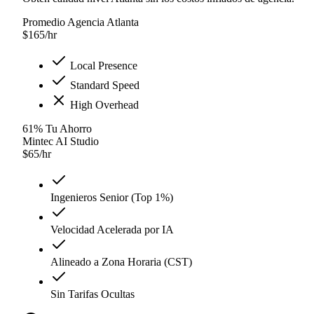
Promedio Agencia Atlanta
$
165
/hr
Local Presence
Standard Speed
High Overhead
61
%
Tu Ahorro
Mintec AI Studio
$
65
/hr
Ingenieros Senior (Top 1%)
Velocidad Acelerada por IA
Alineado a Zona Horaria (CST)
Sin Tarifas Ocultas