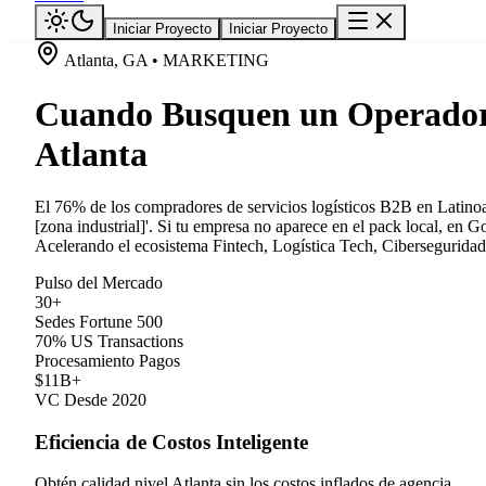
Iniciar Proyecto
Iniciar Proyecto
Atlanta, GA • MARKETING
Cuando Busquen un Operador 
Atlanta
El 76% de los compradores de servicios logísticos B2B en Latinoam
[zona industrial]'. Si tu empresa no aparece en el pack local, en 
Acelerando el ecosistema Fintech, Logística Tech, Ciberseguridad
Pulso del Mercado
30+
Sedes Fortune 500
70% US Transactions
Procesamiento Pagos
$11B+
VC Desde 2020
Eficiencia de Costos Inteligente
Obtén calidad nivel Atlanta sin los costos inflados de agencia.