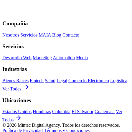
Compañía
Nosotros
Servicios
MAIA
Blog
Contacto
Servicios
Desarrollo Web
Marketing
Automation
Media
Industrias
Bienes Raíces
Fintech
Salud
Legal
Comercio Electrónico
Logística
Ver Todas
Ubicaciones
Estados Unidos
Honduras
Colombia
El Salvador
Guatemala
Ver
Todas
© 2026 Mintec Digital Agency. Todos los derechos reservados.
Política de Privacidad
Términos y Condiciones