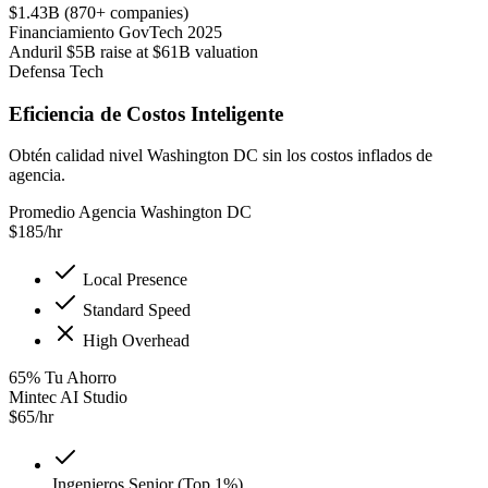
$1.43B (870+ companies)
Financiamiento GovTech 2025
Anduril $5B raise at $61B valuation
Defensa Tech
Eficiencia de Costos Inteligente
Obtén calidad nivel Washington DC sin los costos inflados de
agencia.
Promedio Agencia Washington DC
$
185
/hr
Local Presence
Standard Speed
High Overhead
65
%
Tu Ahorro
Mintec AI Studio
$
65
/hr
Ingenieros Senior (Top 1%)