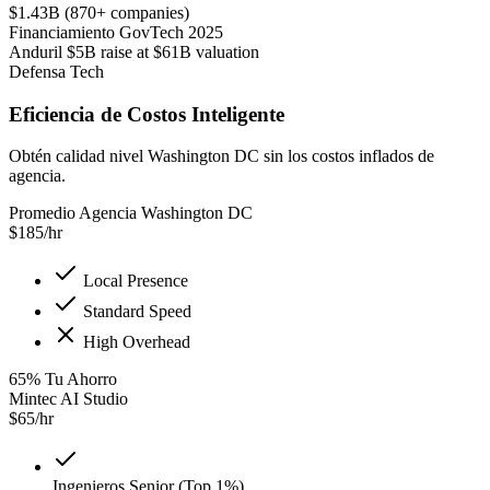
$1.43B (870+ companies)
Financiamiento GovTech 2025
Anduril $5B raise at $61B valuation
Defensa Tech
Eficiencia de Costos Inteligente
Obtén calidad nivel Washington DC sin los costos inflados de
agencia.
Promedio Agencia Washington DC
$
185
/hr
Local Presence
Standard Speed
High Overhead
65
%
Tu Ahorro
Mintec AI Studio
$
65
/hr
Ingenieros Senior (Top 1%)