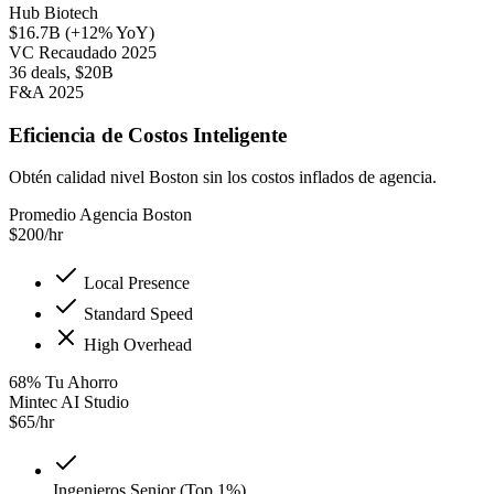
Hub Biotech
$16.7B (+12% YoY)
VC Recaudado 2025
36 deals, $20B
F&A 2025
Eficiencia de Costos Inteligente
Obtén calidad nivel Boston sin los costos inflados de agencia.
Promedio Agencia Boston
$
200
/hr
Local Presence
Standard Speed
High Overhead
68
%
Tu Ahorro
Mintec AI Studio
$
65
/hr
Ingenieros Senior (Top 1%)