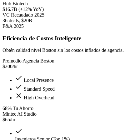
Hub Biotech
$16.7B (+12% YoY)
VC Recaudado 2025
36 deals, $20B
F&A 2025
Eficiencia de Costos Inteligente
Obtén calidad nivel Boston sin los costos inflados de agencia.
Promedio Agencia Boston
$
200
/hr
Local Presence
Standard Speed
High Overhead
68
%
Tu Ahorro
Mintec AI Studio
$
65
/hr
Ingenieros Senior (Top 1%)