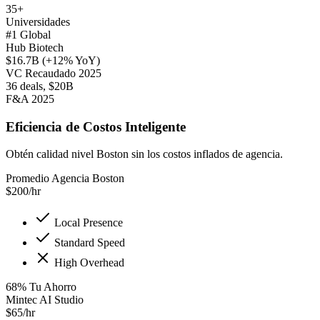
35+
Universidades
#1 Global
Hub Biotech
$16.7B (+12% YoY)
VC Recaudado 2025
36 deals, $20B
F&A 2025
Eficiencia de Costos Inteligente
Obtén calidad nivel Boston sin los costos inflados de agencia.
Promedio Agencia Boston
$
200
/hr
Local Presence
Standard Speed
High Overhead
68
%
Tu Ahorro
Mintec AI Studio
$
65
/hr