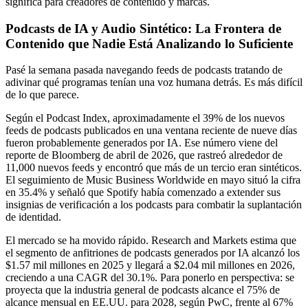
significa para creadores de contenido y marcas.
Podcasts de IA y Audio Sintético: La Frontera de
Contenido que Nadie Está Analizando lo Suficiente
Pasé la semana pasada navegando feeds de podcasts tratando de
adivinar qué programas tenían una voz humana detrás. Es más difícil
de lo que parece.
Según el Podcast Index, aproximadamente el 39% de los nuevos
feeds de podcasts publicados en una ventana reciente de nueve días
fueron probablemente generados por IA. Ese número viene del
reporte de Bloomberg de abril de 2026, que rastreó alrededor de
11,000 nuevos feeds y encontró que más de un tercio eran sintéticos.
El seguimiento de Music Business Worldwide en mayo situó la cifra
en 35.4% y señaló que Spotify había comenzado a extender sus
insignias de verificación a los podcasts para combatir la suplantación
de identidad.
El mercado se ha movido rápido. Research and Markets estima que
el segmento de anfitriones de podcasts generados por IA alcanzó los
$1.57 mil millones en 2025 y llegará a $2.04 mil millones en 2026,
creciendo a una CAGR del 30.1%. Para ponerlo en perspectiva: se
proyecta que la industria general de podcasts alcance el 75% de
alcance mensual en EE.UU. para 2028, según PwC, frente al 67%