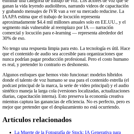
eliminar una categoría de trabajo de voz. Los actores de voz que se
ganan la vida leyendo audiolibros, narrando videos de capacitación
y grabando mensajes de IVR van a ver su mercado reducirse. La
IAAPA estima que el trabajo de locución representa
aproximadamente $4.4 mil millones anuales solo en EE.UU., y el
segmento más vulnerable al reemplazo por IA — narración
comercial y locución para e-learning — representa alrededor del
30% de eso.
No tengo una respuesta limpia para esto. La tecnología es útil. Hace
que el contenido de audio sea accesible para organizaciones que
nunca podrían pagar producción profesional. Pero el costo humano
es real, y pretender lo contrario es deshonesto.
Algunos enfoques que hemos visto funcionar: modelos híbridos
donde el talento de voz humano se usa para el contenido estrella (el
podcast principal de la marca, la serie de video principal) y el audio
sintético maneja la larga cola (versiones localizadas, actualizaciones
diarias, capacitación interna). Esto preserva la economía creativa
mientras captura las ganancias de eficiencia. No es perfecto, pero es
mejor que pretender que el desplazamiento no está ocurriendo.
Artículos relacionados
La Muerte de la Fotografía de Stock: IA Generativa para