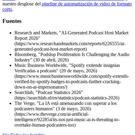
nuestro desglose del
pipeline de automatización de video de formato
corto
.
Fuentes
Research and Markets, "AI-Generated Podcast Host Market
Report 2026"
(https://www.researchandmarkets.com/reports/6226555/ai-
generated-podcast-host-market-report)
Bloomberg, "Podslop Proliferation Is Challenging the Audio
Industry" (30 de abril, 2026)
Music Business Worldwide, "Spotify extiende insignias
Verificadas a podcasts" (20 de mayo, 2026)
(https://www.musicbusinessworldwide.com/spotify-extends-
verified-by-spotify-badges-to-podcasts-further-cracking-
down-on-ai-impersonators/)
Searchlab, "Podcast Statistics 2026"
(https://searchlab.nl/en/statistics/podcast-statistics-2026)
The Verge, "La IA está amenazando con superar a los
podcasters humanos" (3 de mayo, 2026)
(https://www.theverge.com/ai-artificial-
intelligence/922854/its-not-just-music-ai-is-threating-to-
overtake-human-podcasters-too)