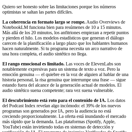
Quiero ser honesto sobre las limitaciones porque los números
optimistas se saltan las partes difíciles.
La coherencia en formato largo se rompe.
Audio Overviews de
NotebookLM funciona bien para resúmenes de 10 a 15 minutos.
Más allá de los 20 minutos, los anfitriones empiezan a repetir puntos
y pierden el hilo. Los modelos estadísticos que generan el diálogo
carecen de la planificación a largo plazo que los hablantes humanos
hacen naturalmente. Si tu programa necesita un arco narrativo de
una hora completa, el audio sintético no llega.
El rango emocional es limitado.
Las voces de ElevenLabs son
notablemente expresivas para un sistema de texto a voz. Pero la
emoción genuina — el quiebre en la voz de alguien al hablar de una
historia personal, la risa genuina que interrumpe una frase — sigue
estando fuera del alcance de la generación actual de modelos. El
audio sintético suena competente; rara vez suena vulnerable.
El descubrimiento está roto para el contenido de IA.
Los datos
del Podcast Index revelan algo incómodo: el 39% de los nuevos
programas son generados por IA, pero la audiencia no está
creciendo proporcionalmente. La oferta está inundando el mercado
más rápido que la demanda. Las plataformas (Spotify, Apple,
YouTube) están invirtiendo todas en sistemas de detección y