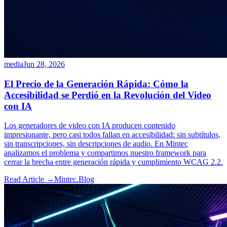
media
Jun 28, 2026
El Precio de la Generación Rápida: Cómo la
Accesibilidad se Perdió en la Revolución del Video
con IA
Los generadores de video con IA producen contenido
impresionante, pero casi todos fallan en accesibilidad: sin subtítulos,
sin transcripciones, sin descripciones de audio. En Mintec
analizamos el problema y compartimos nuestro framework para
cerrar la brecha entre generación rápida y cumplimiento WCAG 2.2.
Read Article →
Mintec.Blog