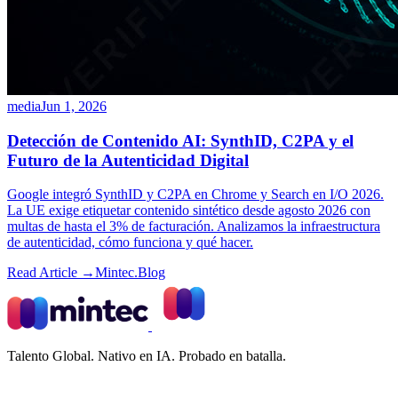
media
Jun 1, 2026
Detección de Contenido AI: SynthID, C2PA y el
Futuro de la Autenticidad Digital
Google integró SynthID y C2PA en Chrome y Search en I/O 2026.
La UE exige etiquetar contenido sintético desde agosto 2026 con
multas de hasta el 3% de facturación. Analizamos la infraestructura
de autenticidad, cómo funciona y qué hacer.
Read Article →
Mintec.Blog
Talento Global. Nativo en IA. Probado en batalla.