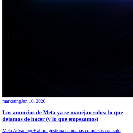
marketing
Jun 16, 2026
Los anuncios de Meta ya se manejan solos: lo que
dejamos de hacer (y lo que empezamos)
Meta Advantage+ ahora gestiona campañas completas con solo