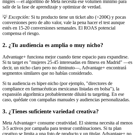
migres —el algoritmo de Meta necesita ese volumen mínimo para
salir de la fase de aprendizaje y optimizar de verdad.
💡
Excepción:
Si tu producto tiene un ticket alto (>200€) y pocas
conversiones pero de alto valor, vale la pena hacer el test aunque
estés en 15-20 conversiones semanales. El ROAS potencial
compensa el riesgo.
2. ¿Tu audiencia es amplia o muy nicho?
Advantage+ funciona mejor cuando tiene espacio para expandirse.
Si tu target es "mujeres 25-45 interesadas en fitness en Madrid" —es
decir, un nicho claro pero no diminuto—, Advantage+ encontrará
segmentos similares que no habías considerado.
Si tu audiencia es hiper-nicho (por ejemplo, "directores de
compliance en farmacéuticas mexicanas listadas en bolsa"), la
expansión algorítmica probablemente diluirá tu targeting. En ese
caso, quédate con campañas manuales y audiencias personalizadas.
3. ¿Tienes suficiente variedad creativa?
Meta Advantage+ consume creatividad. El sistema necesita al menos
3-5 activos por campaña para testear combinaciones. Si tu plan
creativo se limita a una foto de producto y un titular, Advantage+ no