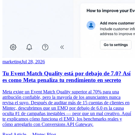
marketing
Jul 28, 2026
Tu Event Match Quality está por debajo de 7.0? Así
es como Meta penaliza tu rendimiento en secreto
Meta exige un Event Match Quality superior al 70% para una
atribución confiable, pero la mayoría de los anunciantes nunca
revisa el suyo. Después de auditar más de 15 cuentas de clientes en
Mintec, descubrimos que un EMQ por debajo de 6.0 es la causa
oculta #1 de campañas inestables — peor que un mal creativo. Aquí
te explicamos cómo funciona el EMQ, los benchmarks reales y
cómo arreglarlo con Conversions API Gateway.
Read Article →
Mintec.Blog