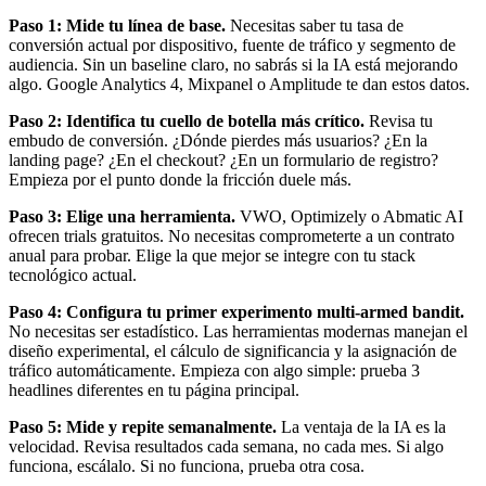
Paso 1: Mide tu línea de base.
Necesitas saber tu tasa de
conversión actual por dispositivo, fuente de tráfico y segmento de
audiencia. Sin un baseline claro, no sabrás si la IA está mejorando
algo. Google Analytics 4, Mixpanel o Amplitude te dan estos datos.
Paso 2: Identifica tu cuello de botella más crítico.
Revisa tu
embudo de conversión. ¿Dónde pierdes más usuarios? ¿En la
landing page? ¿En el checkout? ¿En un formulario de registro?
Empieza por el punto donde la fricción duele más.
Paso 3: Elige una herramienta.
VWO, Optimizely o Abmatic AI
ofrecen trials gratuitos. No necesitas comprometerte a un contrato
anual para probar. Elige la que mejor se integre con tu stack
tecnológico actual.
Paso 4: Configura tu primer experimento multi-armed bandit.
No necesitas ser estadístico. Las herramientas modernas manejan el
diseño experimental, el cálculo de significancia y la asignación de
tráfico automáticamente. Empieza con algo simple: prueba 3
headlines diferentes en tu página principal.
Paso 5: Mide y repite semanalmente.
La ventaja de la IA es la
velocidad. Revisa resultados cada semana, no cada mes. Si algo
funciona, escálalo. Si no funciona, prueba otra cosa.