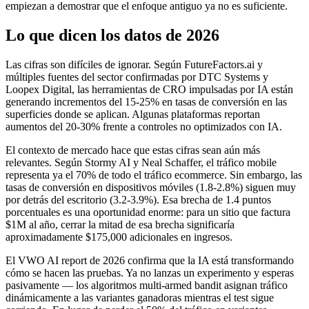
empiezan a demostrar que el enfoque antiguo ya no es suficiente.
Lo que dicen los datos de 2026
Las cifras son difíciles de ignorar. Según FutureFactors.ai y
múltiples fuentes del sector confirmadas por DTC Systems y
Loopex Digital, las herramientas de CRO impulsadas por IA están
generando incrementos del 15-25% en tasas de conversión en las
superficies donde se aplican. Algunas plataformas reportan
aumentos del 20-30% frente a controles no optimizados con IA.
El contexto de mercado hace que estas cifras sean aún más
relevantes. Según Stormy AI y Neal Schaffer, el tráfico mobile
representa ya el 70% de todo el tráfico ecommerce. Sin embargo, las
tasas de conversión en dispositivos móviles (1.8-2.8%) siguen muy
por detrás del escritorio (3.2-3.9%). Esa brecha de 1.4 puntos
porcentuales es una oportunidad enorme: para un sitio que factura
$1M al año, cerrar la mitad de esa brecha significaría
aproximadamente $175,000 adicionales en ingresos.
El VWO AI report de 2026 confirma que la IA está transformando
cómo se hacen las pruebas. Ya no lanzas un experimento y esperas
pasivamente — los algoritmos multi-armed bandit asignan tráfico
dinámicamente a las variantes ganadoras mientras el test sigue