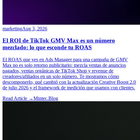
marketing
Aug 3, 2026
El ROI de TikTok GMV Max es un número
mezclado: lo que esconde tu ROAS
El ROAS que ves en Ads Manager para una campaña de GMV
Max no es solo retorno publicitario: mezcla ventas de anuncios
pagados, ventas orgánicas de TikTok Shop y revenue de
creadores/afiliados en un solo número. Te mostramos cómo
descomponerlo, qué cambió con la actualización Creative Boost 2.0
de julio 2026 y el framework de medición que usamos con clientes.
Read Article →
Mintec.Blog