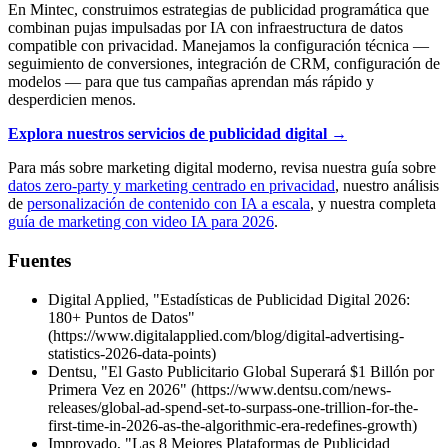
En Mintec, construimos estrategias de publicidad programática que
combinan pujas impulsadas por IA con infraestructura de datos
compatible con privacidad. Manejamos la configuración técnica —
seguimiento de conversiones, integración de CRM, configuración de
modelos — para que tus campañas aprendan más rápido y
desperdicien menos.
Explora nuestros servicios de publicidad digital →
Para más sobre marketing digital moderno, revisa nuestra guía sobre
datos zero-party y marketing centrado en privacidad
, nuestro análisis
de
personalización de contenido con IA a escala
, y nuestra completa
guía de marketing con video IA para 2026
.
Fuentes
Digital Applied, "Estadísticas de Publicidad Digital 2026:
180+ Puntos de Datos"
(https://www.digitalapplied.com/blog/digital-advertising-
statistics-2026-data-points)
Dentsu, "El Gasto Publicitario Global Superará $1 Billón por
Primera Vez en 2026" (https://www.dentsu.com/news-
releases/global-ad-spend-set-to-surpass-one-trillion-for-the-
first-time-in-2026-as-the-algorithmic-era-redefines-growth)
Improvado, "Las 8 Mejores Plataformas de Publicidad