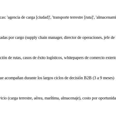
s: 'agencia de carga [ciudad]', 'transporte terrestre [ruta]', 'almacenamie
s por cargo (supply chain manager, director de operaciones, jefe de lo
ión de rutas, casos de éxito logísticos, whitepapers de comercio exterio
 que acompañan durante los largos ciclos de decisión B2B (3 a 9 meses)
cio (carga terrestre, aérea, marítima, almacenaje), costo por oportunida