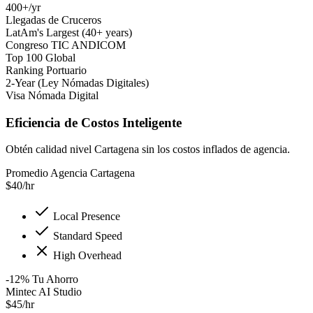
400+/yr
Llegadas de Cruceros
LatAm's Largest (40+ years)
Congreso TIC ANDICOM
Top 100 Global
Ranking Portuario
2-Year (Ley Nómadas Digitales)
Visa Nómada Digital
Eficiencia de Costos Inteligente
Obtén calidad nivel Cartagena sin los costos inflados de agencia.
Promedio Agencia Cartagena
$
40
/hr
Local Presence
Standard Speed
High Overhead
-12
%
Tu Ahorro
Mintec AI Studio
$
45
/hr