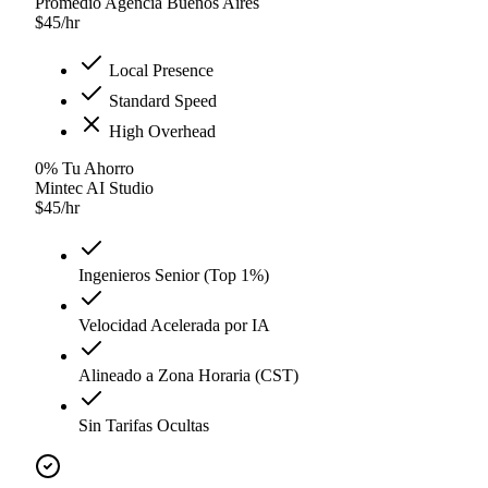
Promedio Agencia Buenos Aires
$
45
/hr
Local Presence
Standard Speed
High Overhead
0
%
Tu Ahorro
Mintec AI Studio
$
45
/hr
Ingenieros Senior (Top 1%)
Velocidad Acelerada por IA
Alineado a Zona Horaria (CST)
Sin Tarifas Ocultas