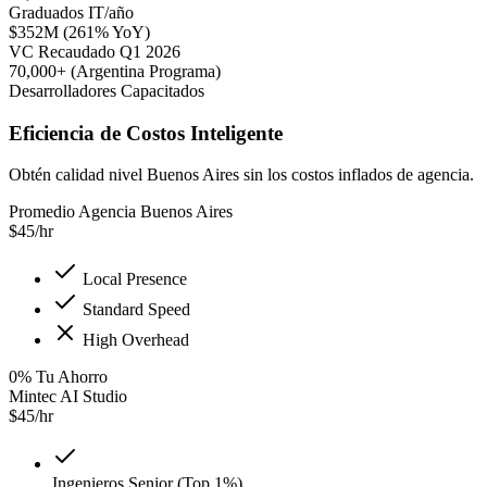
Graduados IT/año
$352M (261% YoY)
VC Recaudado Q1 2026
70,000+ (Argentina Programa)
Desarrolladores Capacitados
Eficiencia de Costos Inteligente
Obtén calidad nivel Buenos Aires sin los costos inflados de agencia.
Promedio Agencia Buenos Aires
$
45
/hr
Local Presence
Standard Speed
High Overhead
0
%
Tu Ahorro
Mintec AI Studio
$
45
/hr
Ingenieros Senior (Top 1%)