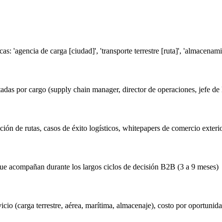
s: 'agencia de carga [ciudad]', 'transporte terrestre [ruta]', 'almacenamie
s por cargo (supply chain manager, director de operaciones, jefe de lo
ión de rutas, casos de éxito logísticos, whitepapers de comercio exterio
 que acompañan durante los largos ciclos de decisión B2B (3 a 9 meses)
cio (carga terrestre, aérea, marítima, almacenaje), costo por oportunida