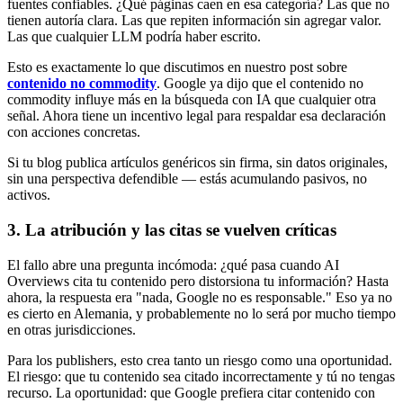
fuentes confiables. ¿Qué páginas caen en esa categoría? Las que no
tienen autoría clara. Las que repiten información sin agregar valor.
Las que cualquier LLM podría haber escrito.
Esto es exactamente lo que discutimos en nuestro post sobre
contenido no commodity
. Google ya dijo que el contenido no
commodity influye más en la búsqueda con IA que cualquier otra
señal. Ahora tiene un incentivo legal para respaldar esa declaración
con acciones concretas.
Si tu blog publica artículos genéricos sin firma, sin datos originales,
sin una perspectiva defendible — estás acumulando pasivos, no
activos.
3. La atribución y las citas se vuelven críticas
El fallo abre una pregunta incómoda: ¿qué pasa cuando AI
Overviews cita tu contenido pero distorsiona tu información? Hasta
ahora, la respuesta era "nada, Google no es responsable." Eso ya no
es cierto en Alemania, y probablemente no lo será por mucho tiempo
en otras jurisdicciones.
Para los publishers, esto crea tanto un riesgo como una oportunidad.
El riesgo: que tu contenido sea citado incorrectamente y tú no tengas
recurso. La oportunidad: que Google prefiera citar contenido con