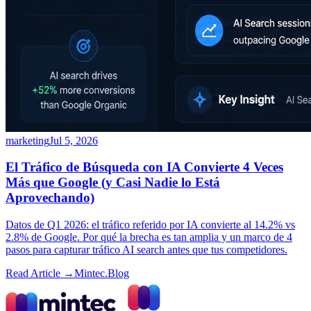
marketing
Jul 5, 2026
El Tráfico de Búsqueda con IA Convierte 4 Veces
Más que Google (y Casi Nadie lo Está
Aprovechando)
Datos de Q1 2026: el tráfico referido por IA convierte al 14.2% vs
2.8% de Google. Por qué la brecha es tan amplia y un marco de 4
pasos para capturar tráfico AI search antes que tus competidores.
Read Article →
Mintec.Blog