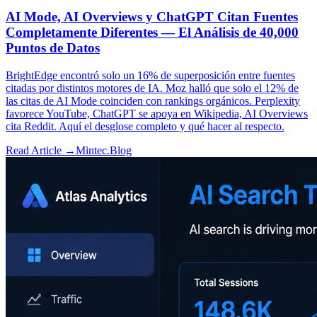
AI Mode, AI Overviews y ChatGPT Citan Fuentes
Completamente Diferentes — El Análisis de 40,000
Puntos de Datos
BrightEdge encontró solo un 16% de superposición entre fuentes
citadas por distintos motores de IA. Moz halló que solo el 12% de
las citas de AI Mode coinciden con rankings orgánicos. Perplexity
favorece YouTube, ChatGPT se apoya en Wikipedia, AI Overviews
cita Reddit. Aquí el desglose completo y qué hacer al respecto.
Read Article →
Mintec.Blog