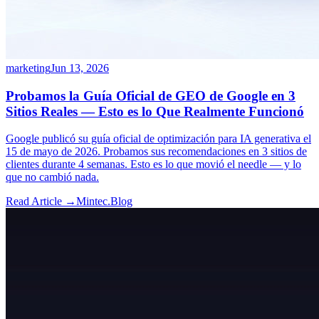
marketing
Jun 13, 2026
Probamos la Guía Oficial de GEO de Google en 3
Sitios Reales — Esto es lo Que Realmente Funcionó
Google publicó su guía oficial de optimización para IA generativa el
15 de mayo de 2026. Probamos sus recomendaciones en 3 sitios de
clientes durante 4 semanas. Esto es lo que movió el needle — y lo
que no cambió nada.
Read Article →
Mintec.Blog