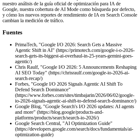
nuestro análisis de la guía oficial de optimización para IA de
Google, nuestra cobertura de AI Mode como búsqueda por defecto,
y cómo los nuevos reportes de rendimiento de IA en Search Console
cambian la medición de tráfico.
Fuentes
PrimaTech, "Google I/O 2026: Search Gets a Massive
Agentic Shift in AI" (https://primotech.com/google-i-o-2026-
search-gets-its-biggest-ai-overhaul-in-25-years-gemini-goes-
agentic/)
Chris Raulf, "Google I/O 2026: 5 Announcements Reshaping
AI SEO Today" (https://chrisraulf.com/google-io-2026-ai-
search-recap/)
Forbes, "Google I/O 2026 Signals Agentic AI Shift To
Defend Search Dominance"
(https://www.forbes.com/sites/timbajarin/2026/06/02/google-
io-2026-signals-agentic-ai-shift-to-defend-search-dominance/)
Google Blog, "Google Search's I/O 2026 updates: AI agents
and more" (https://blog.google/products-and-
platforms/products/search/search-io-2026/)
Google Search Central, "AI Optimization Guide"
(https://developers.google.com/search/docs/fundamentals/ai-
optimization-guide)