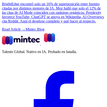
BrightEdge encontró solo un 16% de superposición entre fuentes
citadas por distintos motores de IA. Moz halló que solo el 12% de
las citas de AI Mode coinciden con rankings orgánicos. Perplexity
favorece YouTube, ChatGPT se apoya en Wikipedia, AI Overviews
cita Reddit. Aquí el desglose completo y qué hacer al respecto.
Read Article →
Mintec.Blog
Talento Global. Nativo en IA. Probado en batalla.