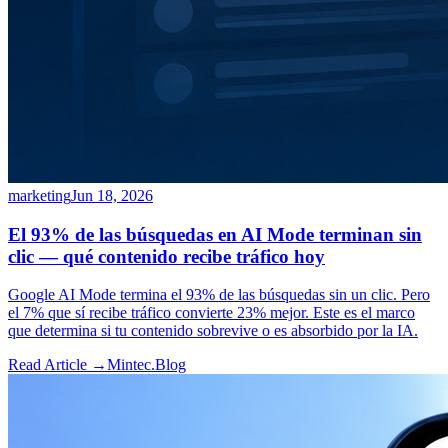
marketing
Jun 18, 2026
El 93% de las búsquedas en AI Mode terminan sin
clic — qué contenido recibe tráfico hoy
Google AI Mode termina el 93% de las búsquedas sin un clic. Pero
el 7% que sí recibe tráfico convierte 23% mejor. Este es el marco
que determina si tu contenido sobrevive o es absorbido por la IA.
Read Article →
Mintec.Blog