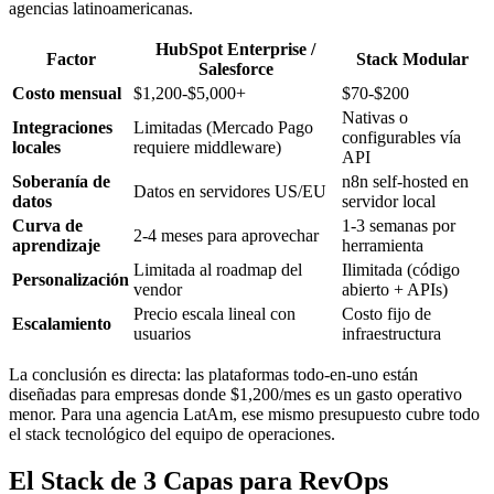
agencias latinoamericanas.
HubSpot Enterprise /
Factor
Stack Modular
Salesforce
Costo mensual
$1,200-$5,000+
$70-$200
Nativas o
Integraciones
Limitadas (Mercado Pago
configurables vía
locales
requiere middleware)
API
Soberanía de
n8n self-hosted en
Datos en servidores US/EU
datos
servidor local
Curva de
1-3 semanas por
2-4 meses para aprovechar
aprendizaje
herramienta
Limitada al roadmap del
Ilimitada (código
Personalización
vendor
abierto + APIs)
Precio escala lineal con
Costo fijo de
Escalamiento
usuarios
infraestructura
La conclusión es directa: las plataformas todo-en-uno están
diseñadas para empresas donde $1,200/mes es un gasto operativo
menor. Para una agencia LatAm, ese mismo presupuesto cubre todo
el stack tecnológico del equipo de operaciones.
El Stack de 3 Capas para RevOps