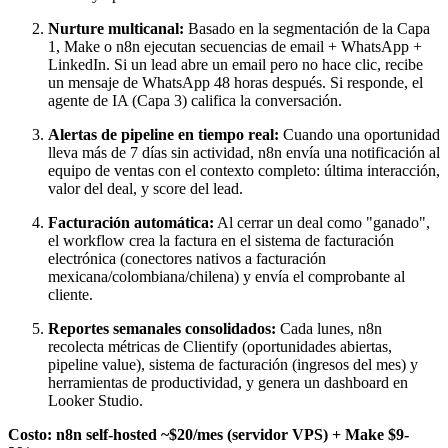
Nurture multicanal:
Basado en la segmentación de la Capa
1, Make o n8n ejecutan secuencias de email + WhatsApp +
LinkedIn. Si un lead abre un email pero no hace clic, recibe
un mensaje de WhatsApp 48 horas después. Si responde, el
agente de IA (Capa 3) califica la conversación.
Alertas de pipeline en tiempo real:
Cuando una oportunidad
lleva más de 7 días sin actividad, n8n envía una notificación al
equipo de ventas con el contexto completo: última interacción,
valor del deal, y score del lead.
Facturación automática:
Al cerrar un deal como "ganado",
el workflow crea la factura en el sistema de facturación
electrónica (conectores nativos a facturación
mexicana/colombiana/chilena) y envía el comprobante al
cliente.
Reportes semanales consolidados:
Cada lunes, n8n
recolecta métricas de Clientify (oportunidades abiertas,
pipeline value), sistema de facturación (ingresos del mes) y
herramientas de productividad, y genera un dashboard en
Looker Studio.
Costo: n8n self-hosted ~$20/mes (servidor VPS) + Make $9-