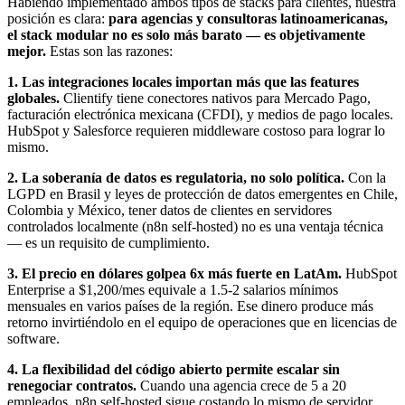
Habiendo implementado ambos tipos de stacks para clientes, nuestra
posición es clara:
para agencias y consultoras latinoamericanas,
el stack modular no es solo más barato — es objetivamente
mejor.
Estas son las razones:
1. Las integraciones locales importan más que las features
globales.
Clientify tiene conectores nativos para Mercado Pago,
facturación electrónica mexicana (CFDI), y medios de pago locales.
HubSpot y Salesforce requieren middleware costoso para lograr lo
mismo.
2. La soberanía de datos es regulatoria, no solo política.
Con la
LGPD en Brasil y leyes de protección de datos emergentes en Chile,
Colombia y México, tener datos de clientes en servidores
controlados localmente (n8n self-hosted) no es una ventaja técnica
— es un requisito de cumplimiento.
3. El precio en dólares golpea 6x más fuerte en LatAm.
HubSpot
Enterprise a $1,200/mes equivale a 1.5-2 salarios mínimos
mensuales en varios países de la región. Ese dinero produce más
retorno invirtiéndolo en el equipo de operaciones que en licencias de
software.
4. La flexibilidad del código abierto permite escalar sin
renegociar contratos.
Cuando una agencia crece de 5 a 20
empleados, n8n self-hosted sigue costando lo mismo de servidor.