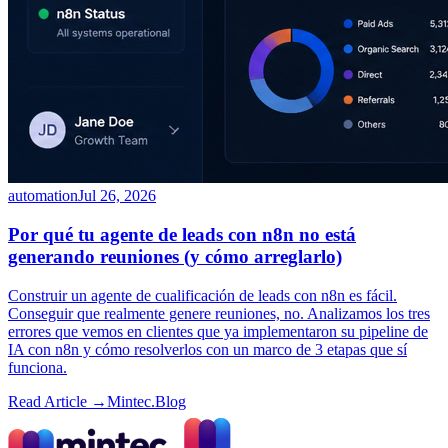
automation
Jul 26, 2026
Por qué tu agente de leads con n8n no está
generando reuniones (y cómo arreglarlo)
Construir un agente de cualificación de leads con n8n es fácil.
Conseguir que realmente genere reuniones, no. Analizamos los tres
errores que vemos en clientes que ya implementaron su pipeline de
IA con n8n y cómo resolverlos con un marco de 3 etapas que sí
funciona.
Read Article →
Mintec.Blog