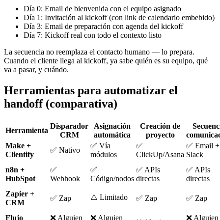
Día 0: Email de bienvenida con el equipo asignado
Día 1: Invitación al kickoff (con link de calendario embebido)
Día 3: Email de preparación con agenda del kickoff
Día 7: Kickoff real con todo el contexto listo
La secuencia no reemplaza el contacto humano — lo prepara.
Cuando el cliente llega al kickoff, ya sabe quién es su equipo, qué
va a pasar, y cuándo.
Herramientas para automatizar el
handoff (comparativa)
Disparador
Asignación
Creación de
Secuenc
Herramienta
CRM
automática
proyecto
comunica
Make +
✅ Vía
✅
✅ Email +
✅ Nativo
Clientify
módulos
ClickUp/Asana
Slack
n8n +
✅
✅
✅ APIs
✅ APIs
HubSpot
Webhook
Código/nodos
directas
directas
Zapier +
⚠️ Limitado
✅ Zap
✅ Zap
✅ Zap
CRM
Flujo
❌ Alguien
❌ Alguien
❌ Alguien