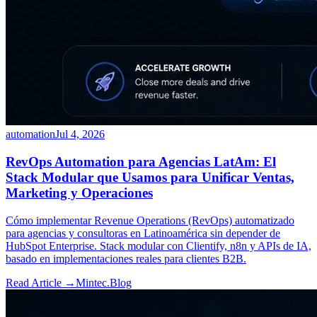
automation
Jul 4, 2026
RevOps Automation para Agencias LatAm: El
Stack Modular que Usamos para Unificar Ventas,
Marketing y Operaciones
Cómo implementar Revenue Operations (RevOps) automatizado
para agencias y consultoras en Latinoamérica sin depender de
HubSpot Enterprise. Stack modular con Clientify, n8n y APIs de IA,
basado en implementaciones reales para clientes B2B.
Read Article →
Mintec.Blog