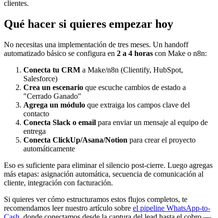
clientes.
Qué hacer si quieres empezar hoy
No necesitas una implementación de tres meses. Un handoff
automatizado básico se configura en
2 a 4 horas
con Make o n8n:
Conecta tu CRM
a Make/n8n (Clientify, HubSpot,
Salesforce)
Crea un escenario
que escuche cambios de estado a
"Cerrado Ganado"
Agrega un módulo
que extraiga los campos clave del
contacto
Conecta Slack o email
para enviar un mensaje al equipo de
entrega
Conecta ClickUp/Asana/Notion
para crear el proyecto
automáticamente
Eso es suficiente para eliminar el silencio post-cierre. Luego agregas
más etapas: asignación automática, secuencia de comunicación al
cliente, integración con facturación.
Si quieres ver cómo estructuramos estos flujos completos, te
recomendamos leer nuestro artículo sobre
el pipeline WhatsApp-to-
Cash
, donde conectamos desde la captura del lead hasta el cobro —