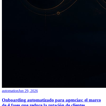
automation
Jun 29, 2026
Onboarding automatizado para agencias: el marco
de 4 fases que reduce la rotación de clientes