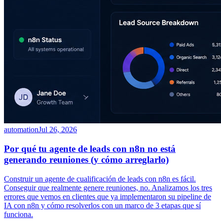
automation
Jul 26, 2026
Por qué tu agente de leads con n8n no está
generando reuniones (y cómo arreglarlo)
Construir un agente de cualificación de leads con n8n es fácil.
Conseguir que realmente genere reuniones, no. Analizamos los tres
errores que vemos en clientes que ya implementaron su pipeline de
IA con n8n y cómo resolverlos con un marco de 3 etapas que sí
funciona.