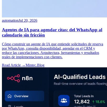
automation
Jul 20, 2026
Agentes de IA para agendar citas: del WhatsApp al
calendario sin fricción
Cómo construir un agente de IA que entiende solicitudes de reserva
por WhatsApp, consulta disponibilidad, agendar en el CRM y
reduce las cancelaciones. Arquitectura, herramientas y resultados
reales de implementaciones con clientes.
Read Article →
Mintec.Blog