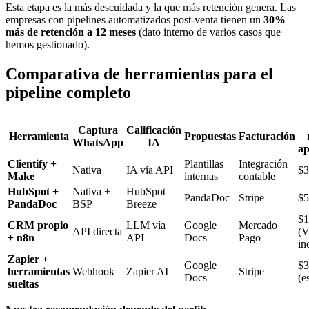
Esta etapa es la más descuidada y la que más retención genera. Las
empresas con pipelines automatizados post-venta tienen un
30%
más de retención a 12 meses
(dato interno de varios casos que
hemos gestionado).
Comparativa de herramientas para el
pipeline completo
Captura
Calificación
Herramienta
Propuestas
Facturación
WhatsApp
IA
a
Clientify +
Plantillas
Integración
Nativa
IA vía API
$3
Make
internas
contable
HubSpot +
Nativa +
HubSpot
PandaDoc
Stripe
$5
PandaDoc
BSP
Breeze
$1
CRM propio
LLM vía
Google
Mercado
API directa
(
+ n8n
API
Docs
Pago
in
Zapier +
Google
$3
herramientas
Webhook
Zapier AI
Stripe
Docs
(e
sueltas