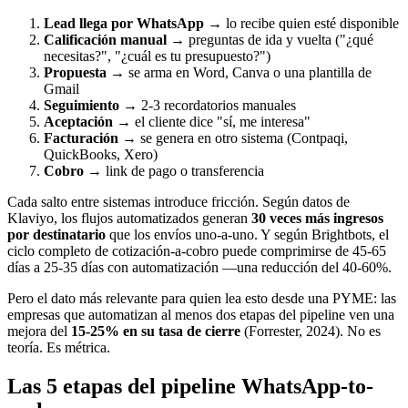
Lead llega por WhatsApp
→ lo recibe quien esté disponible
Calificación manual
→ preguntas de ida y vuelta ("¿qué
necesitas?", "¿cuál es tu presupuesto?")
Propuesta
→ se arma en Word, Canva o una plantilla de
Gmail
Seguimiento
→ 2-3 recordatorios manuales
Aceptación
→ el cliente dice "sí, me interesa"
Facturación
→ se genera en otro sistema (Contpaqi,
QuickBooks, Xero)
Cobro
→ link de pago o transferencia
Cada salto entre sistemas introduce fricción. Según datos de
Klaviyo, los flujos automatizados generan
30 veces más ingresos
por destinatario
que los envíos uno-a-uno. Y según Brightbots, el
ciclo completo de cotización-a-cobro puede comprimirse de 45-65
días a 25-35 días con automatización —una reducción del 40-60%.
Pero el dato más relevante para quien lea esto desde una PYME: las
empresas que automatizan al menos dos etapas del pipeline ven una
mejora del
15-25% en su tasa de cierre
(Forrester, 2024). No es
teoría. Es métrica.
Las 5 etapas del pipeline WhatsApp-to-