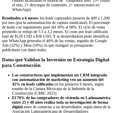
cuando alcanzaban el umbral de "comprador listo" (3+ visitas
al sitio, 2+ descargas de contenido, 2+ interacciones en
WhatsApp).
Resultados a 6 meses:
los leads capturados pasaron de 400 a 1,200
por mes (por la automatización de captura multicanal). El porcentaje
de leads con seguimiento pasó del 30% al 98%. El ciclo de venta
promedio se redujo de 5.5 a 3.2 meses. El costo por lead calificado
bajó de $120 USD a $38 USD. Y la desarrolladora pudo identificar
que WhatsApp generaba el 40% de las ventas, seguido de Google
Ads (32%) y Meta (18%), lo que reasignó su presupuesto
publicitario con datos reales.
Datos que Validan la Inversión en Estrategia Digital
para Construcción
Las constructoras que implementan un CRM integrado
con automatización de marketing ven un aumento del
45% en leads calificados
en los primeros 6 meses, según
estudio de la Cámara Mexicana de la Industria de la
Construcción (CMIC 2025).
El 79% de los compradores de vivienda en Latinoamérica
entre 25 y 40 años realiza toda su investigación de forma
digital
antes de contactar a un desarrollador, según datos de la
Asociación Latinoamericana de Desarrolladores