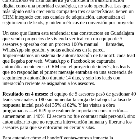
constructoras en Latinoamérica ya considera la transformación
digital como una prioridad estratégica, no solo operativa. Las que
más rápido están creciendo comparten tres características: tienen un
CRM integrado con sus canales de adquisición, automatizan el
seguimiento de leads, y miden métricas de conversión por proyecto.
Un caso que ilustra esta tendencia: una constructora en Guadalajara
que vendía proyectos de vivienda vertical con un equipo de 5
asesores y operaba con un proceso 100% manual — llamadas,
WhatsApp sin gestión y notas adhesivas en la pared.
Implementamos un sistema de automatización de handoff: cada lead
que llegaba por web, WhatsApp o Facebook se capturaba
automáticamente en su CRM con el proyecto de interés; los leads
que no respondían el primer mensaje entraban en una secuencia de
seguimiento automático durante 14 días, y solo los leads con
interacción reciente se asignaban a los asesores.
Resultado en 4 meses:
el equipo de 5 asesores pasó de gestionar 40
leads semanales a 180 sin aumentar la carga de trabajo. La tasa de
respuesta inicial pasó del 35% al 82%. Y las visitas a obra
programadas —el KPI que realmente importa en construcción—
aumentaron un 140%. El secreto no fue contratar más personal, sino
automatizar lo que no requería intervención humana y liberar a los
asesores para que se enfocaran en cerrar visitas.
Para entender cómo el handoff ventas-entrega impacta la