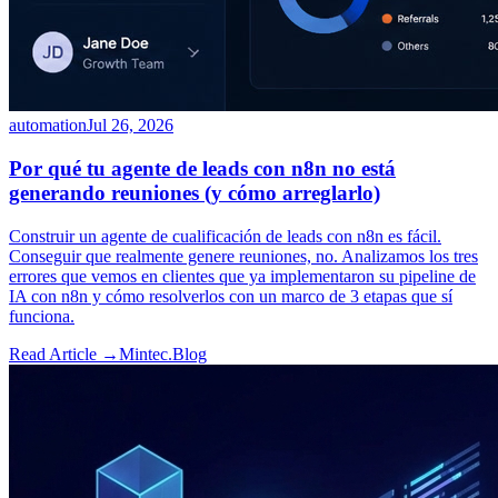
automation
Jul 26, 2026
Por qué tu agente de leads con n8n no está
generando reuniones (y cómo arreglarlo)
Construir un agente de cualificación de leads con n8n es fácil.
Conseguir que realmente genere reuniones, no. Analizamos los tres
errores que vemos en clientes que ya implementaron su pipeline de
IA con n8n y cómo resolverlos con un marco de 3 etapas que sí
funciona.
Read Article →
Mintec.Blog