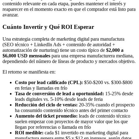
contenido relevante en cada etapa, puedes mantener el interés y
reaparecer en el momento exacto en que el comprador está listo para
avanzar.
Cuánto Invertir y Qué ROI Esperar
Una estrategia completa de marketing digital para manufactura
(SEO técnico + LinkedIn Ads + contenido de autoridad +
automatización de nurturing) tiene un costo típico de
$2,000 a
$6,000 USD mensuales
para una empresa manufacturera mediana,
dependiendo del número de líneas de producto y mercados objetivo.
El retorno se manifiesta en:
Costo por lead calificado (CPL):
$50-$200 vs. $300-$800
en ferias y llamadas en frío
Tasa de conversión de lead a oportunidad:
15-25% desde
leads digitales vs. 5-10% desde leads de feria
Reducción del ciclo de ventas:
20-35% cuando el prospecto
ha consumido contenido técnico antes del primer contacto
Aumento del ticket promedio:
leads de contenido técnico
suelen empezar con proyectos de mayor valor que los que
llegan por referencias o llamada en frío
ROI medible:
cada $1 invertido en marketing digital para
manufactura genera entre $5 y $12 en ingresos, según datos