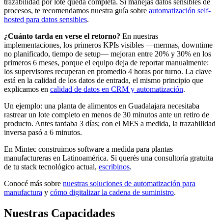
trazabilidad por lote queda completa. Si manejás datos sensibles de
procesos, te recomendamos nuestra guía sobre
automatización self-
hosted para datos sensibles
.
¿Cuánto tarda en verse el retorno?
En nuestras
implementaciones, los primeros KPIs visibles —mermas, downtime
no planificado, tiempo de setup— mejoran entre 20% y 30% en los
primeros 6 meses, porque el equipo deja de reportar manualmente:
los supervisores recuperan en promedio 4 horas por turno. La clave
está en la calidad de los datos de entrada, el mismo principio que
explicamos en
calidad de datos en CRM y automatización
.
Un ejemplo: una planta de alimentos en Guadalajara necesitaba
rastrear un lote completo en menos de 30 minutos ante un retiro de
producto. Antes tardaba 3 días; con el MES a medida, la trazabilidad
inversa pasó a 6 minutos.
En Mintec construimos software a medida para plantas
manufactureras en Latinoamérica. Si querés una consultoría gratuita
de tu stack tecnológico actual,
escribinos
.
Conocé más sobre
nuestras soluciones de automatización para
manufactura
y
cómo digitalizar la cadena de suministro
.
Nuestras Capacidades