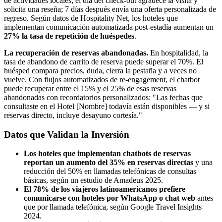
de actividades locales; el día del check-out agradece la visita y
solicita una reseña; 7 días después envía una oferta personalizada de
regreso. Según datos de Hospitality Net, los hoteles que
implementan comunicación automatizada post-estadía aumentan un
27% la tasa de repetición de huéspedes
.
La recuperación de reservas abandonadas.
En hospitalidad, la
tasa de abandono de carrito de reserva puede superar el 70%. El
huésped compara precios, duda, cierra la pestaña y a veces no
vuelve. Con flujos automatizados de re-engagement, el chatbot
puede recuperar entre el 15% y el 25% de esas reservas
abandonadas con recordatorios personalizados: "Las fechas que
consultaste en el Hotel [Nombre] todavía están disponibles — y si
reservas directo, incluye desayuno cortesía."
Datos que Validan la Inversión
Los hoteles que implementan chatbots de reservas
reportan un aumento del 35% en reservas directas
y una
reducción del 50% en llamadas telefónicas de consultas
básicas, según un estudio de Amadeus 2025.
El 78% de los viajeros latinoamericanos prefiere
comunicarse con hoteles por WhatsApp o chat web
antes
que por llamada telefónica, según Google Travel Insights
2024.