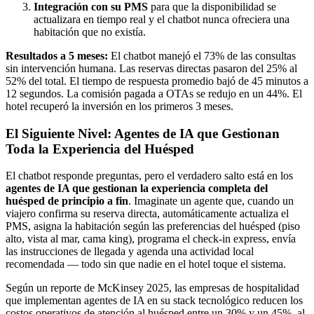
Integración con su PMS
para que la disponibilidad se
actualizara en tiempo real y el chatbot nunca ofreciera una
habitación que no existía.
Resultados a 5 meses:
El chatbot manejó el 73% de las consultas
sin intervención humana. Las reservas directas pasaron del 25% al
52% del total. El tiempo de respuesta promedio bajó de 45 minutos a
12 segundos. La comisión pagada a OTAs se redujo en un 44%. El
hotel recuperó la inversión en los primeros 3 meses.
El Siguiente Nivel: Agentes de IA que Gestionan
Toda la Experiencia del Huésped
El chatbot responde preguntas, pero el verdadero salto está en los
agentes de IA que gestionan la experiencia completa del
huésped de principio a fin
. Imaginate un agente que, cuando un
viajero confirma su reserva directa, automáticamente actualiza el
PMS, asigna la habitación según las preferencias del huésped (piso
alto, vista al mar, cama king), programa el check-in express, envía
las instrucciones de llegada y agenda una actividad local
recomendada — todo sin que nadie en el hotel toque el sistema.
Según un reporte de McKinsey 2025, las empresas de hospitalidad
que implementan agentes de IA en su stack tecnológico reducen los
costos operativos de atención al huésped entre un 30% y un 45%, al