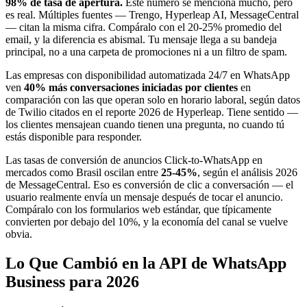
98% de tasa de apertura.
Este número se menciona mucho, pero
es real. Múltiples fuentes — Trengo, Hyperleap AI, MessageCentral
— citan la misma cifra. Compáralo con el 20-25% promedio del
email, y la diferencia es abismal. Tu mensaje llega a su bandeja
principal, no a una carpeta de promociones ni a un filtro de spam.
Las empresas con disponibilidad automatizada 24/7 en WhatsApp
ven
40% más conversaciones iniciadas por clientes
en
comparación con las que operan solo en horario laboral, según datos
de Twilio citados en el reporte 2026 de Hyperleap. Tiene sentido —
los clientes mensajean cuando tienen una pregunta, no cuando tú
estás disponible para responder.
Las tasas de conversión de anuncios Click-to-WhatsApp en
mercados como Brasil oscilan entre
25-45%
, según el análisis 2026
de MessageCentral. Eso es conversión de clic a conversación — el
usuario realmente envía un mensaje después de tocar el anuncio.
Compáralo con los formularios web estándar, que típicamente
convierten por debajo del 10%, y la economía del canal se vuelve
obvia.
Lo Que Cambió en la API de WhatsApp
Business para 2026