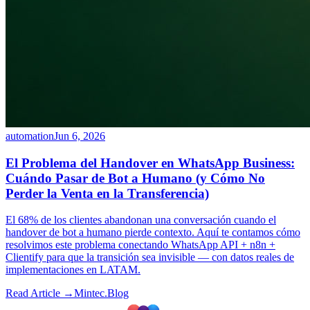
automation
Jun 6, 2026
El Problema del Handover en WhatsApp Business:
Cuándo Pasar de Bot a Humano (y Cómo No
Perder la Venta en la Transferencia)
El 68% de los clientes abandonan una conversación cuando el
handover de bot a humano pierde contexto. Aquí te contamos cómo
resolvimos este problema conectando WhatsApp API + n8n +
Clientify para que la transición sea invisible — con datos reales de
implementaciones en LATAM.
Read Article →
Mintec.Blog