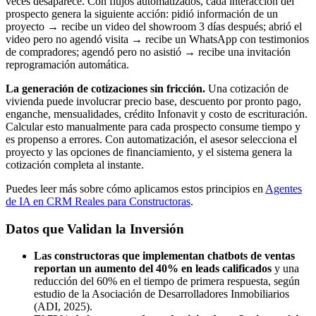
veces desaparece. Con flujos automatizados, cada interacción del
prospecto genera la siguiente acción: pidió información de un
proyecto → recibe un video del showroom 3 días después; abrió el
video pero no agendó visita → recibe un WhatsApp con testimonios
de compradores; agendó pero no asistió → recibe una invitación
reprogramación automática.
La generación de cotizaciones sin fricción.
Una cotización de
vivienda puede involucrar precio base, descuento por pronto pago,
enganche, mensualidades, crédito Infonavit y costo de escrituración.
Calcular esto manualmente para cada prospecto consume tiempo y
es propenso a errores. Con automatización, el asesor selecciona el
proyecto y las opciones de financiamiento, y el sistema genera la
cotización completa al instante.
Puedes leer más sobre cómo aplicamos estos principios en
Agentes
de IA en CRM Reales para Constructoras
.
Datos que Validan la Inversión
Las constructoras que implementan chatbots de ventas
reportan un aumento del 40% en leads calificados
y una
reducción del 60% en el tiempo de primera respuesta, según
estudio de la Asociación de Desarrolladores Inmobiliarios
(ADI, 2025).