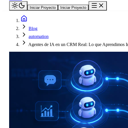
Iniciar Proyecto
Iniciar Proyecto
Blog
automation
Agentes de IA en un CRM Real: Lo que Aprendimos Impl