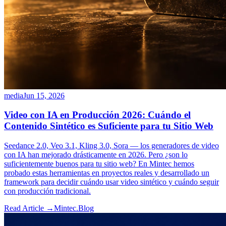
media
Jun 15, 2026
Video con IA en Producción 2026: Cuándo el
Contenido Sintético es Suficiente para tu Sitio Web
Seedance 2.0, Veo 3.1, Kling 3.0, Sora — los generadores de video
con IA han mejorado drásticamente en 2026. Pero ¿son lo
suficientemente buenos para tu sitio web? En Mintec hemos
probado estas herramientas en proyectos reales y desarrollado un
framework para decidir cuándo usar video sintético y cuándo seguir
con producción tradicional.
Read Article →
Mintec.Blog