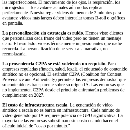
las imperfecciones. El movimiento de los ojos, la respiración, los
microgestos — los avatares actuales aún no los replican
perfectamente. Nuestra regla: videos de menos de 2 minutos para
avatares; videos más largos deben intercalar tomas B-roll o gráficos
en pantalla.
La personalización sin estrategia es ruido.
Hemos visto clientes
que personalizan cada frame del video pero no tienen un mensaje
claro. El resultado: videos técnicamente impresionantes que nadie
recuerda. La personalización debe servir a la narrativa, no
reemplazarla.
La proveniencia C2PA se está volviendo un requisito.
Para
empresas reguladas (fintech, salud, legal), el etiquetado de contenido
sintético no es opcional. El estándar C2PA (Coalition for Content
Provenance and Authenticity) permite a las empresas demostrar que
su contenido es transparente sobre su origen IA. Las empresas que
no implementen C2PA desde el principio enfrentarán problemas de
cumplimiento en 2027.
El costo de infraestructura escala.
La generación de video
sintético a escala no es barata en infraestructura. Cada minuto de
video generado por IA requiere potencia de GPU significativa. La
mayoría de las empresas subestiman este costo cuando hacen el
cálculo inicial de "costo por minuto."