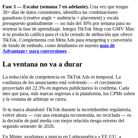
Fase 3 — Escalar (semana 7 en adelante).
Una vez que tengas
30+ días de datos consistentes, identifica las combinaciones
ganadoras (creative angle + audiencia + placement) y escala
presupuesto gradualmente — no más del 30% por semana para no
resetear la fase de aprendizaje. Integra TikTok Shop con GMV Max
si tu producto califica para el ciclo cerrado de atribución que ofrece
TikTok. Complementa con Meta Ads para retargeting y conversión
de fondo de embudo, como detallamos en nuestra
guía de
Advantage+ para conversiones
.
La ventana no va a durar
La reducción de competencia en TikTok Ads es temporal. La
confianza de los anunciantes está volviendo — el crecimiento
proyectado del 22.3% en ingresos publicitarios lo confirma. Cada
mes que pasa, más marcas regresan a la plataforma, los CPMs suben
y la ventana de arbitraje se cierra.
Si tu marca abandonó TikTok durante la incertidumbre regulatoria,
volver ahora — con una estrategia reconstruida, no reciclada — es
la decisión de paid media con mejor relación riesgo-retorno del
segundo semestre de 2026.
En Mintec ayudamos a marcas en Latinoamérica y EE.UU. a