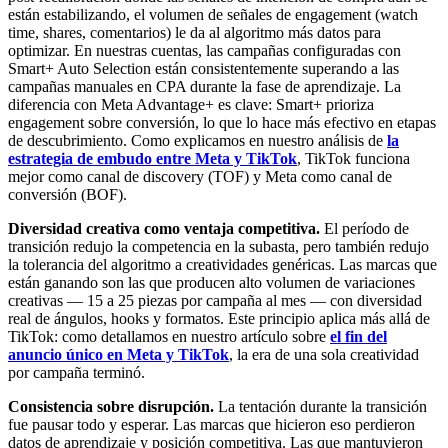
están estabilizando, el volumen de señales de engagement (watch
time, shares, comentarios) le da al algoritmo más datos para
optimizar. En nuestras cuentas, las campañas configuradas con
Smart+ Auto Selection están consistentemente superando a las
campañas manuales en CPA durante la fase de aprendizaje. La
diferencia con Meta Advantage+ es clave: Smart+ prioriza
engagement sobre conversión, lo que lo hace más efectivo en etapas
de descubrimiento. Como explicamos en nuestro análisis de
la
estrategia de embudo entre Meta y TikTok
, TikTok funciona
mejor como canal de discovery (TOF) y Meta como canal de
conversión (BOF).
Diversidad creativa como ventaja competitiva.
El período de
transición redujo la competencia en la subasta, pero también redujo
la tolerancia del algoritmo a creatividades genéricas. Las marcas que
están ganando son las que producen alto volumen de variaciones
creativas — 15 a 25 piezas por campaña al mes — con diversidad
real de ángulos, hooks y formatos. Este principio aplica más allá de
TikTok: como detallamos en nuestro artículo sobre
el fin del
anuncio único en Meta y TikTok
, la era de una sola creatividad
por campaña terminó.
Consistencia sobre disrupción.
La tentación durante la transición
fue pausar todo y esperar. Las marcas que hicieron eso perdieron
datos de aprendizaje y posición competitiva. Las que mantuvieron