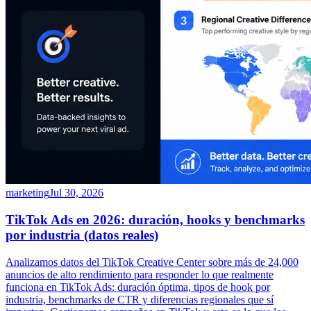
marketing
Jul 30, 2026
TikTok Ads en 2026: duración, hooks y benchmarks
por industria (datos reales)
Analizamos datos del TikTok Creative Center sobre más de 24,000
anuncios de alto rendimiento para responder lo que realmente
funciona en TikTok Ads: duración óptima, tipos de hook por
industria, benchmarks de CTR y diferencias regionales que sí