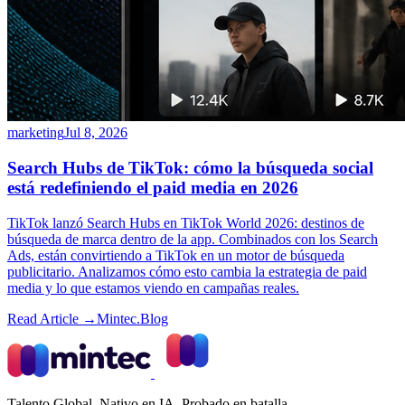
marketing
Jul 8, 2026
Search Hubs de TikTok: cómo la búsqueda social
está redefiniendo el paid media en 2026
TikTok lanzó Search Hubs en TikTok World 2026: destinos de
búsqueda de marca dentro de la app. Combinados con los Search
Ads, están convirtiendo a TikTok en un motor de búsqueda
publicitario. Analizamos cómo esto cambia la estrategia de paid
media y lo que estamos viendo en campañas reales.
Read Article →
Mintec.Blog
Talento Global. Nativo en IA. Probado en batalla.