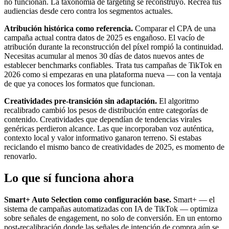
no funcionan. La taxonomía de targeting se reconstruyó. Recrea tus
audiencias desde cero contra los segmentos actuales.
Atribución histórica como referencia.
Comparar el CPA de una
campaña actual contra datos de 2025 es engañoso. El vacío de
atribución durante la reconstrucción del píxel rompió la continuidad.
Necesitas acumular al menos 30 días de datos nuevos antes de
establecer benchmarks confiables. Trata tus campañas de TikTok en
2026 como si empezaras en una plataforma nueva — con la ventaja
de que ya conoces los formatos que funcionan.
Creatividades pre-transición sin adaptación.
El algoritmo
recalibrado cambió los pesos de distribución entre categorías de
contenido. Creatividades que dependían de tendencias virales
genéricas perdieron alcance. Las que incorporaban voz auténtica,
contexto local y valor informativo ganaron terreno. Si estabas
reciclando el mismo banco de creatividades de 2025, es momento de
renovarlo.
Lo que sí funciona ahora
Smart+ Auto Selection como configuración base.
Smart+ — el
sistema de campañas automatizadas con IA de TikTok — optimiza
sobre señales de engagement, no solo de conversión. En un entorno
post-recalibración donde las señales de intención de compra aún se