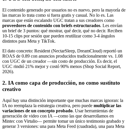
El contenido generado por usuarios no es nuevo, pero la mayoría de
las marcas lo trata como si fuera gratis y casual. No lo es. Las
marcas que están escalando UGC tratan a sus creadores como
proveedores de contenido con briefs estructurados
. Les envían
un brief de 3 puntos: qué mostrar, qué decir, qué no decir. Reciben
10-15 clips por sesión que pueden reutilizar como 3-4 ángulos
distintos para Meta y TikTok.
El dato concreto: Resident (NectarSleep, DreamCloud) reportó un
ROAS de 0.89 con anuncios producidos tradicionalmente vs. 1.08
con UGC de un creador —sin costo de producción. Es decir, el
UGC rindió 21% mejor y costó 90% menos (Shop Social Report,
2026).
2. IA como capa de producción, no como sustituto
creativo
Aquí hay una distinción importante que muchas marcas ignoran: la
IA no reemplaza la estrategia creativa, pero puede
multiplicar las
variaciones de un concepto probado
. Usar herramientas de
generación de video con IA —como las que desarrollamos en
Mintec con Virtalio— permite tomar un único testimonio grabado y
generar 3 versiones: una para Meta Feed (cuadrada), una para Meta