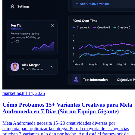
marketing
Jul 14, 2026
Cómo Probamos 15+ Variantes Creativas para Meta
Andromeda en 7 Días (Sin un Equipo Gigante)
Meta Andromeda necesita 15–20 creatividades diversas por
campaña para optimizar la entrega. Pero la mayoría de las agencias
prueban 3 variantes y lo dan por hecho. Aquí está el framework de