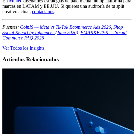
En
Mintec
diseñamos estrategias de paid media multiplataforma para
marcas en LATAM y EE.UU. Si quieres una auditoría de tu split
creativo actual,
contáctanos
.
Fuentes:
CoinIS — Meta vs TikTok Ecommerce Ads 2026
,
Shop
Social Report by Influencer (June 2026)
,
EMARKETER — Social
Commerce FAQ 2026
Ver Todos los Insights
Artículos Relacionados