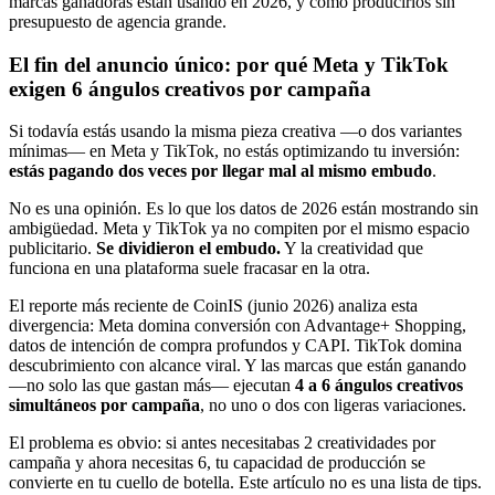
marcas ganadoras están usando en 2026, y cómo producirlos sin
presupuesto de agencia grande.
El fin del anuncio único: por qué Meta y TikTok
exigen 6 ángulos creativos por campaña
Si todavía estás usando la misma pieza creativa —o dos variantes
mínimas— en Meta y TikTok, no estás optimizando tu inversión:
estás pagando dos veces por llegar mal al mismo embudo
.
No es una opinión. Es lo que los datos de 2026 están mostrando sin
ambigüedad. Meta y TikTok ya no compiten por el mismo espacio
publicitario.
Se dividieron el embudo.
Y la creatividad que
funciona en una plataforma suele fracasar en la otra.
El reporte más reciente de CoinIS (junio 2026) analiza esta
divergencia: Meta domina conversión con Advantage+ Shopping,
datos de intención de compra profundos y CAPI. TikTok domina
descubrimiento con alcance viral. Y las marcas que están ganando
—no solo las que gastan más— ejecutan
4 a 6 ángulos creativos
simultáneos por campaña
, no uno o dos con ligeras variaciones.
El problema es obvio: si antes necesitabas 2 creatividades por
campaña y ahora necesitas 6, tu capacidad de producción se
convierte en tu cuello de botella. Este artículo no es una lista de tips.