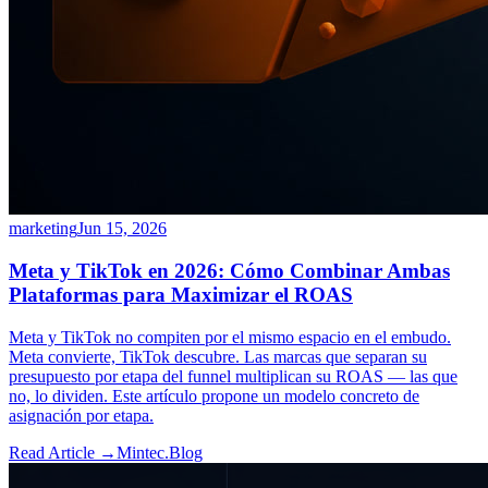
marketing
Jun 15, 2026
Meta y TikTok en 2026: Cómo Combinar Ambas
Plataformas para Maximizar el ROAS
Meta y TikTok no compiten por el mismo espacio en el embudo.
Meta convierte, TikTok descubre. Las marcas que separan su
presupuesto por etapa del funnel multiplican su ROAS — las que
no, lo dividen. Este artículo propone un modelo concreto de
asignación por etapa.
Read Article →
Mintec.Blog