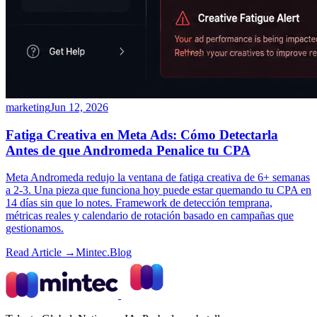
marketing
Jun 12, 2026
Fatiga Creativa en Meta Ads: Cómo Detectarla
Antes de que Andromeda Penalice tu CPA
Meta Andromeda redujo la ventana de fatiga creativa de 6+ semanas
a 2-3. Una pieza que funciona hoy puede estar quemando tu CPA en
14 días sin que lo notes. Framework de detección temprana,
métricas reales y calendario de rotación basado en campañas que
gestionamos.
Read Article →
Mintec.Blog