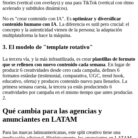
Stories (vertical con overlays) y una para TikTok (vertical con ritmo
acelerado y subtítulos dinámicos).
No es "crear contenido con IA". Es
optimizar y diversificar
contenido humano con IA
. La diferencia es sutil pero crucial: el
concepto y la autenticidad vienen de la persona; la adaptación
multiplataforma la hace la máquina.
3. El modelo de "template rotativo"
La tercera vía, y la más infrautilizada, es crear
plantillas de formato
que se rellenen con nuevo contenido cada semana
. En lugar de
producir 6 creatividades desde cero cada campaña, defines 6
formatos estándar (testimonial, comparativa, UGC, trend hook,
educativo, oferta) y produces contenido nuevo para llenarlos. La
primera semana cuesta, la tercera ya estás produciendo 6
creatividades por campaña en el mismo tiempo que antes producías
2.
Qué cambia para las agencias y
anunciantes en LATAM
Para las marcas latinoamericanas, este split creativo tiene una
implicación adicional. Históricamente, los anunciantes en LATAM