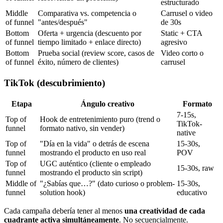
estructurado
Middle
Comparativa vs. competencia o
Carrusel o video
of funnel
"antes/después"
de 30s
Bottom
Oferta + urgencia (descuento por
Static + CTA
of funnel
tiempo limitado + enlace directo)
agresivo
Bottom
Prueba social (review score, casos de
Video corto o
of funnel
éxito, número de clientes)
carrusel
TikTok (descubrimiento)
Etapa
Ángulo creativo
Formato
7-15s,
Top of
Hook de entretenimiento puro (trend o
TikTok-
funnel
formato nativo, sin vender)
native
Top of
"Día en la vida" o detrás de escena
15-30s,
funnel
mostrando el producto en uso real
POV
Top of
UGC auténtico (cliente o empleado
15-30s, raw
funnel
mostrando el producto sin script)
Middle of
"¿Sabías que…?" (dato curioso o problem-
15-30s,
funnel
solution hook)
educativo
Cada campaña debería tener al menos
una creatividad de cada
cuadrante activa simultáneamente
. No secuencialmente.