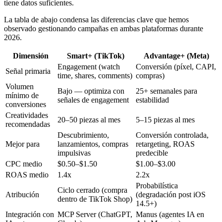
tiene datos suficientes.
La tabla de abajo condensa las diferencias clave que hemos
observado gestionando campañas en ambas plataformas durante
2026.
Dimensión
Smart+ (TikTok)
Advantage+ (Meta)
Engagement (watch
Conversión (píxel, CAPI,
Señal primaria
time, shares, comments)
compras)
Volumen
Bajo — optimiza con
25+ semanales para
mínimo de
señales de engagement
estabilidad
conversiones
Creatividades
20–50 piezas al mes
5–15 piezas al mes
recomendadas
Descubrimiento,
Conversión controlada,
Mejor para
lanzamientos, compras
retargeting, ROAS
impulsivas
predecible
CPC medio
$0.50–$1.50
$1.00–$3.00
ROAS medio
1.4x
2.2x
Probabilística
Ciclo cerrado (compra
Atribución
(degradación post iOS
dentro de TikTok Shop)
14.5+)
Integración con
MCP Server (ChatGPT,
Manus (agentes IA en