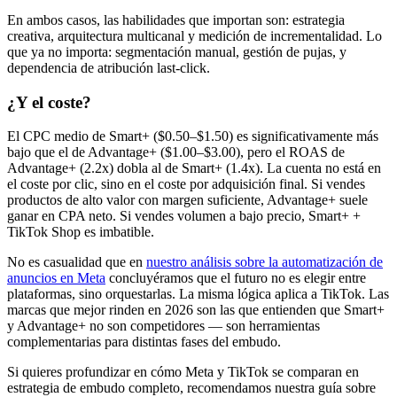
En ambos casos, las habilidades que importan son: estrategia
creativa, arquitectura multicanal y medición de incrementalidad. Lo
que ya no importa: segmentación manual, gestión de pujas, y
dependencia de atribución last-click.
¿Y el coste?
El CPC medio de Smart+ ($0.50–$1.50) es significativamente más
bajo que el de Advantage+ ($1.00–$3.00), pero el ROAS de
Advantage+ (2.2x) dobla al de Smart+ (1.4x). La cuenta no está en
el coste por clic, sino en el coste por adquisición final. Si vendes
productos de alto valor con margen suficiente, Advantage+ suele
ganar en CPA neto. Si vendes volumen a bajo precio, Smart+ +
TikTok Shop es imbatible.
No es casualidad que en
nuestro análisis sobre la automatización de
anuncios en Meta
concluyéramos que el futuro no es elegir entre
plataformas, sino orquestarlas. La misma lógica aplica a TikTok. Las
marcas que mejor rinden en 2026 son las que entienden que Smart+
y Advantage+ no son competidores — son herramientas
complementarias para distintas fases del embudo.
Si quieres profundizar en cómo Meta y TikTok se comparan en
estrategia de embudo completo, recomendamos nuestra guía sobre