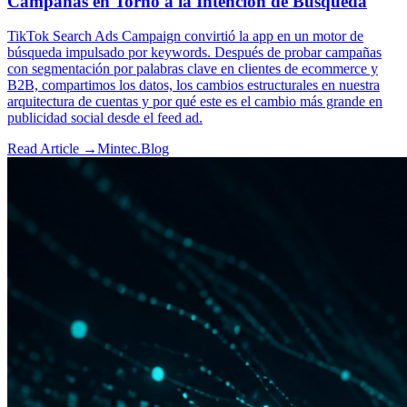
Campañas en Torno a la Intención de Búsqueda
TikTok Search Ads Campaign convirtió la app en un motor de
búsqueda impulsado por keywords. Después de probar campañas
con segmentación por palabras clave en clientes de ecommerce y
B2B, compartimos los datos, los cambios estructurales en nuestra
arquitectura de cuentas y por qué este es el cambio más grande en
publicidad social desde el feed ad.
Read Article →
Mintec.Blog