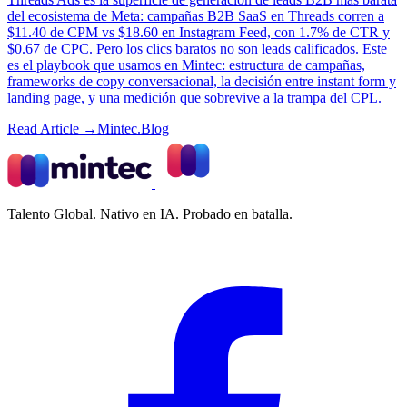
del ecosistema de Meta: campañas B2B SaaS en Threads corren a
$11.40 de CPM vs $18.60 en Instagram Feed, con 1.7% de CTR y
$0.67 de CPC. Pero los clics baratos no son leads calificados. Este
es el playbook que usamos en Mintec: estructura de campañas,
frameworks de copy conversacional, la decisión entre instant form y
landing page, y una medición que sobrevive a la trampa del CPL.
Read Article →
Mintec.Blog
Talento Global. Nativo en IA. Probado en batalla.