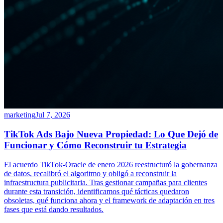
marketing
Jul 7, 2026
TikTok Ads Bajo Nueva Propiedad: Lo Que Dejó de
Funcionar y Cómo Reconstruir tu Estrategia
El acuerdo TikTok-Oracle de enero 2026 reestructuró la gobernanza
de datos, recalibró el algoritmo y obligó a reconstruir la
infraestructura publicitaria. Tras gestionar campañas para clientes
durante esta transición, identificamos qué tácticas quedaron
obsoletas, qué funciona ahora y el framework de adaptación en tres
fases que está dando resultados.