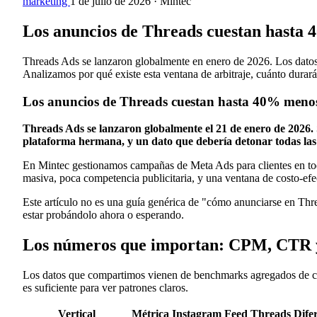
marketing
1 de julio de 2026
·
Mintec
Los anuncios de Threads cuestan hasta 
Threads Ads se lanzaron globalmente en enero de 2026. Los datos
Analizamos por qué existe esta ventana de arbitraje, cuánto durar
Los anuncios de Threads cuestan hasta 40% menos
Threads Ads se lanzaron globalmente el 21 de enero de 2026. 
plataforma hermana, y un dato que debería detonar todas las 
En Mintec gestionamos campañas de Meta Ads para clientes en tod
masiva, poca competencia publicitaria, y una ventana de costo-ef
Este artículo no es una guía genérica de "cómo anunciarse en Thre
estar probándolo ahora o esperando.
Los números que importan: CPM, CTR y
Los datos que compartimos vienen de benchmarks agregados de cu
es suficiente para ver patrones claros.
Vertical
Métrica
Instagram Feed
Threads
Dife