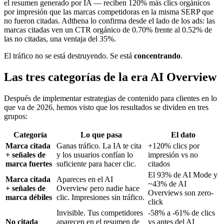
el resumen generado por IA — reciben 120% más clics orgánicos
por impresión que las marcas competidoras en la misma SERP que
no fueron citadas. Adthena lo confirma desde el lado de los ads: las
marcas citadas ven un CTR orgánico de 0.70% frente al 0.52% de
las no citadas, una ventaja del 35%.
El tráfico no se está destruyendo. Se está
concentrando
.
Las tres categorías de la era AI Overview
Después de implementar estrategias de contenido para clientes en lo
que va de 2026, hemos visto que los resultados se dividen en tres
grupos:
Categoría
Lo que pasa
El dato
Marca citada
Ganas tráfico. La IA te cita
+120% clics por
+ señales de
y los usuarios confían lo
impresión vs no
marca fuertes
suficiente para hacer clic.
citados
El 93% de AI Mode y
Marca citada
Apareces en el AI
~43% de AI
+ señales de
Overview pero nadie hace
Overviews son zero-
marca débiles
clic. Impresiones sin tráfico.
click
Invisible. Tus competidores
-58% a -61% de clics
No citada
aparecen en el resumen de
vs antes del AI