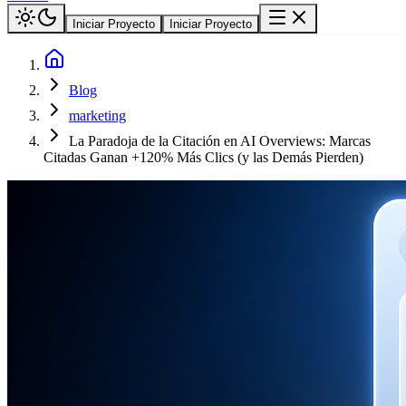
Iniciar Proyecto
Iniciar Proyecto
Blog
marketing
La Paradoja de la Citación en AI Overviews: Marcas
Citadas Ganan +120% Más Clics (y las Demás Pierden)