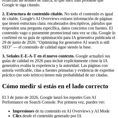
refuerzan las señales de marca, lo que hace más probable que
Google te siga citando.
2. Estructura de contenido citable.
No todo el contenido es igual
de citable. Google's AI Overviews extraen información de páginas
que tienen estructura clara: encabezados descriptivos, párrafos que
responden una pregunta específica, datos concretos con fuentes. El
contenido vago o puramente promocional rara vez se cita. Google lo
confirmó en su guía de optimización para IA generativa publicada el
29 de junio de 2026: "Optimizing for generative AI search is still
SEO" — el contenido de calidad sigue siendo la base.
3. Señales E-E-A-T en el nuevo contexto.
Google actualizó sus
guías de calidad en 2026 para incluir explícitamente cómo la IA
generativa evalúa la experiencia y la autoridad. Las páginas con
autoría verificable, citas a fuentes primarias y evidencia de expertise
práctico (no solo teórico) tienen más probabilidad de ser citadas.
Cómo medir si estás en el lado correcto
El 3 de junio de 2026, Google lanzó los reportes Gen AI
Performance en Search Console. Por primera vez, puedes ver:
Impresiones
de tu contenido en AI Overviews y AI Mode
Clics
desde el contenido generado por IA