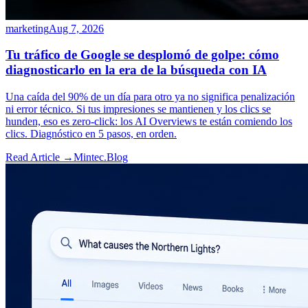
marketing
Aug 7, 2026
Tu tráfico de Google se desplomó de golpe: cómo
diagnosticarlo en la era de la búsqueda con IA
Una caída del 90% de un día para otro ya no significa penalización
ni error técnico. Si tus impresiones se mantienen y los clics se
hunden, eso es zero-click: los AI Overviews te están comiendo los
clics. Diagnóstico en 5 pasos, en orden.
Read Article →
Mintec.Blog