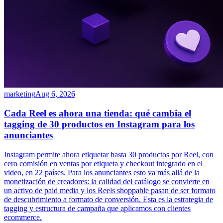
marketing
Aug 6, 2026
Cada Reel es ahora una tienda: qué cambia el
tagging de 30 productos en Instagram para los
anunciantes
Instagram permite ahora etiquetar hasta 30 productos por Reel, con
cero comisión en ventas por etiqueta y checkout integrado en el
video, en 22 países. Para los anunciantes esto va más allá de la
monetización de creadores: la calidad del catálogo se convierte en
un activo de paid media y los Reels shoppable pasan de ser formato
de descubrimiento a formato de conversión. Esta es la estrategia de
tagging y estructura de campaña que aplicamos con clientes
ecommerce.