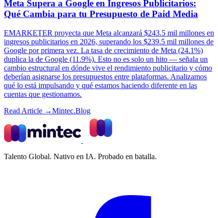
Meta Supera a Google en Ingresos Publicitarios:
Qué Cambia para tu Presupuesto de Paid Media
EMARKETER proyecta que Meta alcanzará $243.5 mil millones en
ingresos publicitarios en 2026, superando los $239.5 mil millones de
Google por primera vez. La tasa de crecimiento de Meta (24.1%)
duplica la de Google (11.9%). Esto no es solo un hito — señala un
cambio estructural en dónde vive el rendimiento publicitario y cómo
deberían asignarse los presupuestos entre plataformas. Analizamos
qué lo está impulsando y qué estamos haciendo diferente en las
cuentas que gestionamos.
Read Article →
Mintec.Blog
Talento Global. Nativo en IA. Probado en batalla.