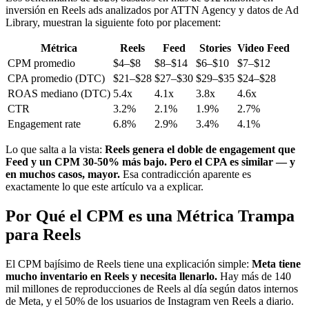
inversión en Reels ads analizados por ATTN Agency y datos de Ad
Library, muestran la siguiente foto por placement:
Métrica
Reels
Feed
Stories
Video Feed
CPM promedio
$4–$8
$8–$14
$6–$10
$7–$12
CPA promedio (DTC)
$21–$28
$27–$30
$29–$35
$24–$28
ROAS mediano (DTC)
5.4x
4.1x
3.8x
4.6x
CTR
3.2%
2.1%
1.9%
2.7%
Engagement rate
6.8%
2.9%
3.4%
4.1%
Lo que salta a la vista:
Reels genera el doble de engagement que
Feed y un CPM 30-50% más bajo. Pero el CPA es similar — y
en muchos casos, mayor.
Esa contradicción aparente es
exactamente lo que este artículo va a explicar.
Por Qué el CPM es una Métrica Trampa
para Reels
El CPM bajísimo de Reels tiene una explicación simple:
Meta tiene
mucho inventario en Reels y necesita llenarlo.
Hay más de 140
mil millones de reproducciones de Reels al día según datos internos
de Meta, y el 50% de los usuarios de Instagram ven Reels a diario.