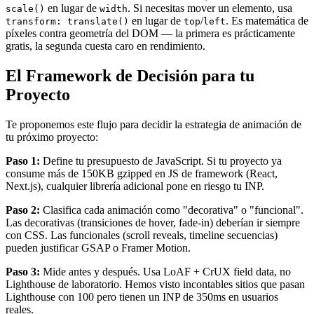
en lugar de
. Si necesitas mover un elemento, usa
scale()
width
en lugar de
/
. Es matemática de
transform: translate()
top
left
píxeles contra geometría del DOM — la primera es prácticamente
gratis, la segunda cuesta caro en rendimiento.
El Framework de Decisión para tu
Proyecto
Te proponemos este flujo para decidir la estrategia de animación de
tu próximo proyecto:
Paso 1:
Define tu presupuesto de JavaScript. Si tu proyecto ya
consume más de 150KB gzipped en JS de framework (React,
Next.js), cualquier librería adicional pone en riesgo tu INP.
Paso 2:
Clasifica cada animación como "decorativa" o "funcional".
Las decorativas (transiciones de hover, fade-in) deberían ir siempre
con CSS. Las funcionales (scroll reveals, timeline secuencias)
pueden justificar GSAP o Framer Motion.
Paso 3:
Mide antes y después. Usa LoAF + CrUX field data, no
Lighthouse de laboratorio. Hemos visto incontables sitios que pasan
Lighthouse con 100 pero tienen un INP de 350ms en usuarios
reales.