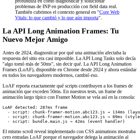
profundiza en cómo diagnosticar y solucionar
problemas de INP en producción con field data real.
También cubrimos el contexto general en "
Core Web
Vitals: lo que cambió y lo que aún importa
".
La API Long Animation Frames: Tu
Nuevo Mejor Amigo
Antes de 2024, diagnosticar por qué una animación afectaba la
respuesta del sitio era casi imposible. La API Long Tasks solo decía
"algo tomó más de 50ms", sin decir qué. La API Long Animation
Frames (LoAF), disponible en Chrome desde 2024 y ahora estándar
en todos los navegadores modernos, cambió eso.
LoAF reporta exactamente qué scripts contribuyen a los frames de
animación que exceden 50ms. En nuestros tests, un frame de
animación largo típico con Framer Motion se veía así en la consola:
LoAF detected: 287ms frame

  - script: chunk-framer-motion.abc123.js → 134ms (layo
  - script: chunk-framer-motion.abc123.js → 89ms (style
El mismo scroll reveal implementado con CSS animations mostraba
cero entradas LoAF porque el navegador delega la animación al