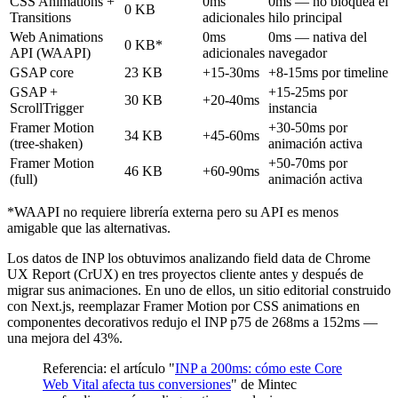
CSS Animations +
0ms
0ms — no bloquea el
0 KB
Transitions
adicionales
hilo principal
Web Animations
0ms
0ms — nativa del
0 KB*
API (WAAPI)
adicionales
navegador
GSAP core
23 KB
+15-30ms
+8-15ms por timeline
GSAP +
+15-25ms por
30 KB
+20-40ms
ScrollTrigger
instancia
Framer Motion
+30-50ms por
34 KB
+45-60ms
(tree-shaken)
animación activa
Framer Motion
+50-70ms por
46 KB
+60-90ms
(full)
animación activa
*WAAPI no requiere librería externa pero su API es menos
amigable que las alternativas.
Los datos de INP los obtuvimos analizando field data de Chrome
UX Report (CrUX) en tres proyectos cliente antes y después de
migrar sus animaciones. En uno de ellos, un sitio editorial construido
con Next.js, reemplazar Framer Motion por CSS animations en
componentes decorativos redujo el INP p75 de 268ms a 152ms —
una mejora del 43%.
Referencia: el artículo "
INP a 200ms: cómo este Core
Web Vital afecta tus conversiones
" de Mintec