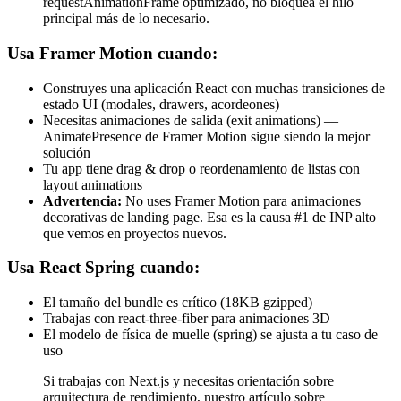
requestAnimationFrame optimizado, no bloquea el hilo
principal más de lo necesario.
Usa Framer Motion cuando:
Construyes una aplicación React con muchas transiciones de
estado UI (modales, drawers, acordeones)
Necesitas animaciones de salida (exit animations) —
AnimatePresence de Framer Motion sigue siendo la mejor
solución
Tu app tiene drag & drop o reordenamiento de listas con
layout animations
Advertencia:
No uses Framer Motion para animaciones
decorativas de landing page. Esa es la causa #1 de INP alto
que vemos en proyectos nuevos.
Usa React Spring cuando:
El tamaño del bundle es crítico (18KB gzipped)
Trabajas con react-three-fiber para animaciones 3D
El modelo de física de muelle (spring) se ajusta a tu caso de
uso
Si trabajas con Next.js y necesitas orientación sobre
arquitectura de rendimiento, nuestro artículo sobre