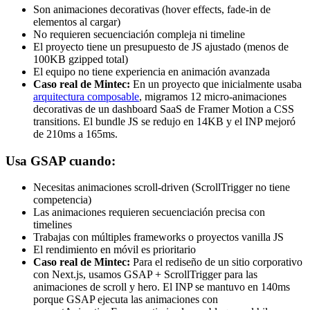
Son animaciones decorativas (hover effects, fade-in de
elementos al cargar)
No requieren secuenciación compleja ni timeline
El proyecto tiene un presupuesto de JS ajustado (menos de
100KB gzipped total)
El equipo no tiene experiencia en animación avanzada
Caso real de Mintec:
En un proyecto que inicialmente usaba
arquitectura composable
, migramos 12 micro-animaciones
decorativas de un dashboard SaaS de Framer Motion a CSS
transitions. El bundle JS se redujo en 14KB y el INP mejoró
de 210ms a 165ms.
Usa GSAP cuando:
Necesitas animaciones scroll-driven (ScrollTrigger no tiene
competencia)
Las animaciones requieren secuenciación precisa con
timelines
Trabajas con múltiples frameworks o proyectos vanilla JS
El rendimiento en móvil es prioritario
Caso real de Mintec:
Para el rediseño de un sitio corporativo
con Next.js, usamos GSAP + ScrollTrigger para las
animaciones de scroll y hero. El INP se mantuvo en 140ms
porque GSAP ejecuta las animaciones con