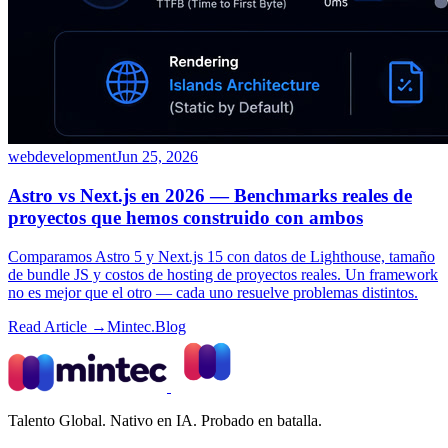
webdevelopment
Jun 25, 2026
Astro vs Next.js en 2026 — Benchmarks reales de
proyectos que hemos construido con ambos
Comparamos Astro 5 y Next.js 15 con datos de Lighthouse, tamaño
de bundle JS y costos de hosting de proyectos reales. Un framework
no es mejor que el otro — cada uno resuelve problemas distintos.
Read Article →
Mintec.Blog
Talento Global. Nativo en IA. Probado en batalla.