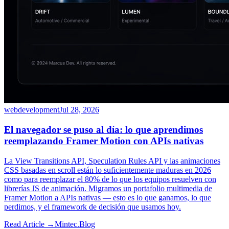
webdevelopment
Jul 28, 2026
El navegador se puso al día: lo que aprendimos
reemplazando Framer Motion con APIs nativas
La View Transitions API, Speculation Rules API y las animaciones
CSS basadas en scroll están lo suficientemente maduras en 2026
como para reemplazar el 80% de lo que los equipos resuelven con
librerías JS de animación. Migramos un portafolio multimedia de
Framer Motion a APIs nativas — esto es lo que ganamos, lo que
perdimos, y el framework de decisión que usamos hoy.
Read Article →
Mintec.Blog