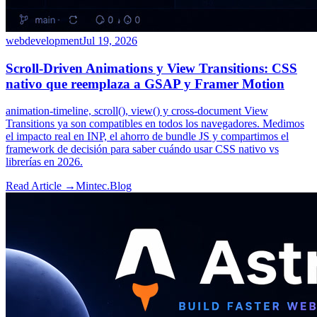
webdevelopment
Jul 19, 2026
Scroll-Driven Animations y View Transitions: CSS
nativo que reemplaza a GSAP y Framer Motion
animation-timeline, scroll(), view() y cross-document View
Transitions ya son compatibles en todos los navegadores. Medimos
el impacto real en INP, el ahorro de bundle JS y compartimos el
framework de decisión para saber cuándo usar CSS nativo vs
librerías en 2026.
Read Article →
Mintec.Blog