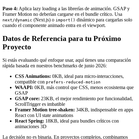
Paso 4:
Aplica lazy loading a las librerías de animación. GSAP y
Framer Motion no deberían cargarse en el bundle crítico. Usa
(Next.js) o
dinámico para cargarlas solo
next/dynamic
import()
cuando el componente animado entra en el viewport.
Datos de Referencia para tu Próximo
Proyecto
Si estás evaluando qué enfoque usar, aquí tienes una comparación
rápida basada en nuestros benchmarks de junio 2026:
CSS Animations:
0KB, ideal para micro-interacciones,
compatible con
prefers-reduced-motion
WAAPI:
0KB, más control que CSS, menos ecosistema que
GSAP
GSAP core:
23KB, el mejor rendimiento por funcionalidad,
ScrollTrigger es imbatible
Framer Motion tree-shaken:
34KB, indispensable en apps
React con UI state animations
React Spring:
18KB, ideal para bundles críticos con
animaciones 3D
La decisión no es binaria. En proyectos complejos, combinamos