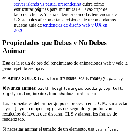
server islands vs partial prerendering
cubre cómo
estructurar páginas para minimizar el JavaScript del
lado del cliente. Y para entender cómo las tendencias de
UX actuales afectan estas decisiones, te recomendamos
nuestra guía de
tendencias de diseño web y UX en
2026
.
Propiedades que Debes y No Debes
Animar
Esta es la regla de oro del rendimiento de animaciones web y vale la
pena repetirla siempre:
✅ Anima SOLO:
(translate, scale, rotate) y
transform
opacity
❌ Nunca animes:
,
,
,
,
,
,
width
height
margin
padding
top
left
,
,
,
,
right
bottom
border
box-shadow
font-size
Las propiedades del primer grupo se procesan en la GPU sin afectar
layout (layout compositing). Las del segundo grupo fuerzan
recálculos de layout que disparan CLS y alargan los frames de
renderizado.
Si necesitas animar el tamaño de un elemento, usa
transform: