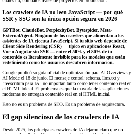
cuáles no, con datos reales de proyectos en producción.
Los crawlers de IA no leen JavaScript — por qué
SSR y SSG son la única opción segura en 2026
GPTBot, ClaudeBot, PerplexityBot, Bytespider, Meta-
ExternalAgent. Ninguno de los crawlers que alimentan a los
asistentes de IA ejecuta JavaScript. Si tu sitio web depende de
Client-Side Rendering (CSR) — típico en aplicaciones React,
Vue o Angular sin SSR — entre el 50% y el 80% de tu
contenido es literalmente invisible para los modelos que están
redefiniendo cómo los usuarios descubren información.
Google publicó su guía oficial de optimización para AI Overviews y
AI Mode el 18 de junio. El mensaje central: schema, llms.txt y
"reescritura para IA" no importan tanto como tener contenido real en
el HTML inicial. El problema es que la mayoría de las aplicaciones
modernas no entregan contenido real en el HTML inicial.
Esto no es un problema de SEO. Es un problema de arquitectura.
El gap silencioso de los crawlers de IA
Desde 2025, los principales crawlers de IA dejaron claro que no