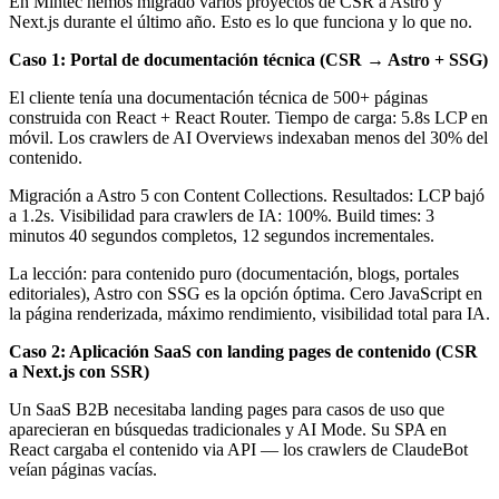
En Mintec hemos migrado varios proyectos de CSR a Astro y
Next.js durante el último año. Esto es lo que funciona y lo que no.
Caso 1: Portal de documentación técnica (CSR → Astro + SSG)
El cliente tenía una documentación técnica de 500+ páginas
construida con React + React Router. Tiempo de carga: 5.8s LCP en
móvil. Los crawlers de AI Overviews indexaban menos del 30% del
contenido.
Migración a Astro 5 con Content Collections. Resultados: LCP bajó
a 1.2s. Visibilidad para crawlers de IA: 100%. Build times: 3
minutos 40 segundos completos, 12 segundos incrementales.
La lección: para contenido puro (documentación, blogs, portales
editoriales), Astro con SSG es la opción óptima. Cero JavaScript en
la página renderizada, máximo rendimiento, visibilidad total para IA.
Caso 2: Aplicación SaaS con landing pages de contenido (CSR
a Next.js con SSR)
Un SaaS B2B necesitaba landing pages para casos de uso que
aparecieran en búsquedas tradicionales y AI Mode. Su SPA en
React cargaba el contenido via API — los crawlers de ClaudeBot
veían páginas vacías.