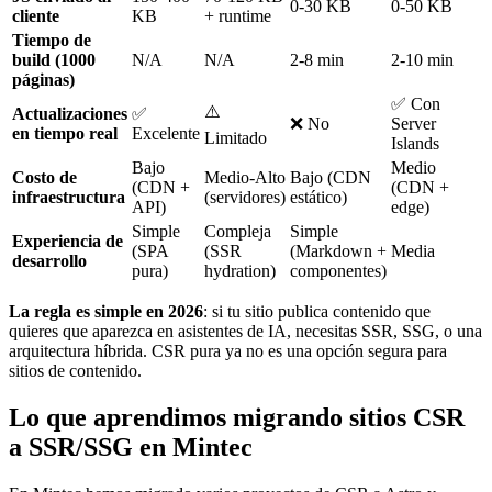
0-30 KB
0-50 KB
cliente
KB
+ runtime
Tiempo de
build (1000
N/A
N/A
2-8 min
2-10 min
páginas)
✅ Con
⚠️
Actualizaciones
✅
❌ No
Server
en tiempo real
Excelente
Limitado
Islands
Bajo
Medio
Costo de
Medio-Alto
Bajo (CDN
(CDN +
(CDN +
infraestructura
(servidores)
estático)
API)
edge)
Simple
Compleja
Simple
Experiencia de
(SPA
(SSR
(Markdown +
Media
desarrollo
pura)
hydration)
componentes)
La regla es simple en 2026
: si tu sitio publica contenido que
quieres que aparezca en asistentes de IA, necesitas SSR, SSG, o una
arquitectura híbrida. CSR pura ya no es una opción segura para
sitios de contenido.
Lo que aprendimos migrando sitios CSR
a SSR/SSG en Mintec