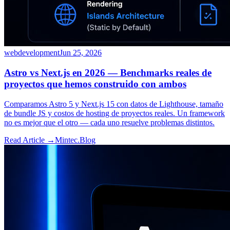
webdevelopment
Jun 25, 2026
Astro vs Next.js en 2026 — Benchmarks reales de
proyectos que hemos construido con ambos
Comparamos Astro 5 y Next.js 15 con datos de Lighthouse, tamaño
de bundle JS y costos de hosting de proyectos reales. Un framework
no es mejor que el otro — cada uno resuelve problemas distintos.
Read Article →
Mintec.Blog