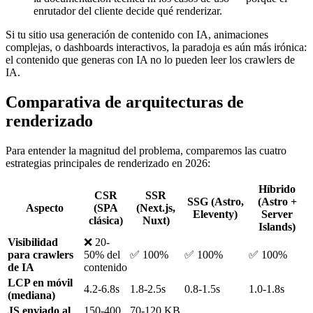
enrutador del cliente decide qué renderizar.
Si tu sitio usa generación de contenido con IA, animaciones
complejas, o dashboards interactivos, la paradoja es aún más irónica:
el contenido que generas con IA no lo pueden leer los crawlers de
IA.
Comparativa de arquitecturas de
renderizado
Para entender la magnitud del problema, comparemos las cuatro
estrategias principales de renderizado en 2026:
Híbrido
CSR
SSR
SSG (Astro,
(Astro +
Aspecto
(SPA
(Next.js,
Eleventy)
Server
clásica)
Nuxt)
Islands)
Visibilidad
❌ 20-
para crawlers
50% del
✅ 100%
✅ 100%
✅ 100%
de IA
contenido
LCP en móvil
4.2-6.8s
1.8-2.5s
0.8-1.5s
1.0-1.8s
(mediana)
JS enviado al
150-400
70-120 KB