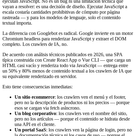
ejecutan JavaScript. No es un bug ni una limitación técnica que
vayan a resolver: es una decisión de diseño. Ejecutar JavaScript a
escala costaría cantidades prohibitivas de cómputo por página
rastreada — y para los modelos de lenguaje, solo el contenido
textual importa.
La diferencia con Googlebot es radical. Google invierte en un motor
Chromium headless para renderizar JavaScript y extraer el DOM
completo. Los crawlers de IA, no.
De acuerdo con análisis técnicos publicados en 2026, una SPA
típica construida con Create React App o Vue CLI — que carga un
HTML casi vacío y renderiza todo via JavaScript — entrega entre
un 50% y 80% menos de contenido textual a los crawlers de IA que
su equivalente renderizado en servidor.
Esto tiene consecuencias inmediatas:
Un sitio ecommerce
: los crawlers ven el menú y el footer,
pero no la descripción de productos ni los precios — porque
esos se cargan via fetch asíncrono.
Un blog corporativo
: los crawlers ven el nombre del sitio,
pero no los artículos — porque el contenido se hidrata desde
una API en el cliente.
Un portal SaaS
: los crawlers ven la página de login, pero no
la documentación técnica ni los casos de uso — porque el