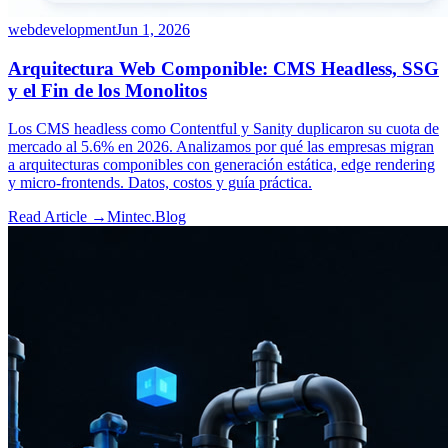
webdevelopment
Jun 1, 2026
Arquitectura Web Componible: CMS Headless, SSG
y el Fin de los Monolitos
Los CMS headless como Contentful y Sanity duplicaron su cuota de
mercado al 5.6% en 2026. Analizamos por qué las empresas migran
a arquitecturas componibles con generación estática, edge rendering
y micro-frontends. Datos, costos y guía práctica.
Read Article →
Mintec.Blog