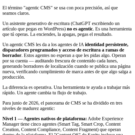
El término "agentic CMS" se usa con poca precisión, así que
seamos claros.
Un asistente generativo de escritura (ChatGPT escribiendo un
artículo que pegas en WordPress)
no es agentic
. Es una herramienta
que tú operas. La enciendes, la apagas, pegas el resultado.
Un agentic CMS les da a los agentes de IA
identidad persistente,
disparadores programados y acceso de escritura a ramas de
borrador
. Estos agentes no esperan a que les pidas algo. Operan
por su cuenta — auditando frescura de contenido cada lunes,
generando borradores de localización cuando se publica una página
nueva, verificando cumplimiento de marca antes de que algo salga a
producción.
La diferencia es operativa. Una herramienta te ayuda a trabajar más
rápido. Un agente cambia tu flujo de trabajo.
Para junio de 2026, el panorama de CMS se ha dividido en tres
niveles de madurez agentic:
Nivel 1 — Agentes nativos de plataforma:
Adobe Experience
Manager tiene cinco agentes (Smart Tag, Smart Crop, Content
Creation, Content Compliance, Content Fragment) que operan
dentro de la plataforma. El "Content OS" de Sanity incluye una