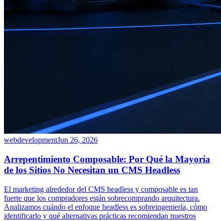
webdevelopment
Jun 26, 2026
Arrepentimiento Composable: Por Qué la Mayoría
de los Sitios No Necesitan un CMS Headless
El marketing alrededor del CMS headless y composable es tan
fuerte que los compradores están sobrecomprando arquitectura.
Analizamos cuándo el enfoque headless es sobreingeniería, cómo
identificarlo y qué alternativas prácticas recomiendan nuestros