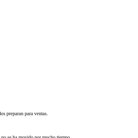
los preparan para ventas.
lor no se ha movido por mucho tiempo.