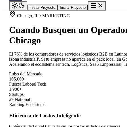
Iniciar Proyecto
Iniciar Proyecto
Chicago, IL • MARKETING
Cuando Busquen un Operador 
Chicago
El 76% de los compradores de servicios logísticos B2B en Latinoam
[zona industrial]'. Si tu empresa no aparece en el pack local, en 
Acelerando el ecosistema Fintech, Logística, SaaS Empresarial, T
Pulso del Mercado
105,000+
Fuerza Laboral Tech
1,900+
Startups
#9 National
Ranking Ecosistema
Eficiencia de Costos Inteligente
Obtén calidad nivel Chicago sin los costos inflados de agencia.