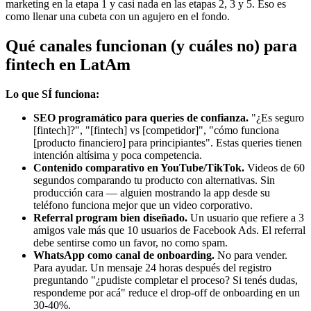
marketing en la etapa 1 y casi nada en las etapas 2, 3 y 5. Eso es
como llenar una cubeta con un agujero en el fondo.
Qué canales funcionan (y cuáles no) para
fintech en LatAm
Lo que SÍ funciona:
SEO programático para queries de confianza.
"¿Es seguro
[fintech]?", "[fintech] vs [competidor]", "cómo funciona
[producto financiero] para principiantes". Estas queries tienen
intención altísima y poca competencia.
Contenido comparativo en YouTube/TikTok.
Videos de 60
segundos comparando tu producto con alternativas. Sin
producción cara — alguien mostrando la app desde su
teléfono funciona mejor que un video corporativo.
Referral program bien diseñado.
Un usuario que refiere a 3
amigos vale más que 10 usuarios de Facebook Ads. El referral
debe sentirse como un favor, no como spam.
WhatsApp como canal de onboarding.
No para vender.
Para ayudar. Un mensaje 24 horas después del registro
preguntando "¿pudiste completar el proceso? Si tenés dudas,
respondeme por acá" reduce el drop-off de onboarding en un
30-40%.