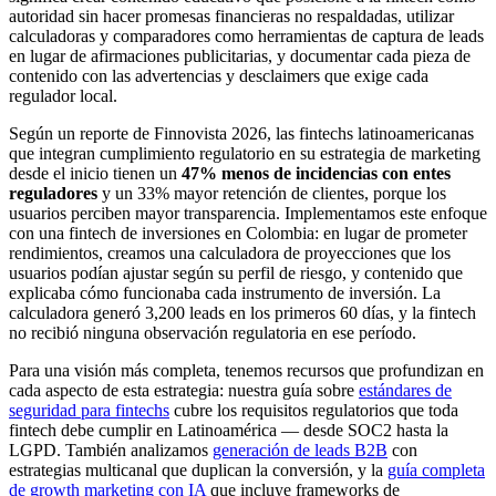
autoridad sin hacer promesas financieras no respaldadas, utilizar
calculadoras y comparadores como herramientas de captura de leads
en lugar de afirmaciones publicitarias, y documentar cada pieza de
contenido con las advertencias y desclaimers que exige cada
regulador local.
Según un reporte de Finnovista 2026, las fintechs latinoamericanas
que integran cumplimiento regulatorio en su estrategia de marketing
desde el inicio tienen un
47% menos de incidencias con entes
reguladores
y un 33% mayor retención de clientes, porque los
usuarios perciben mayor transparencia. Implementamos este enfoque
con una fintech de inversiones en Colombia: en lugar de prometer
rendimientos, creamos una calculadora de proyecciones que los
usuarios podían ajustar según su perfil de riesgo, y contenido que
explicaba cómo funcionaba cada instrumento de inversión. La
calculadora generó 3,200 leads en los primeros 60 días, y la fintech
no recibió ninguna observación regulatoria en ese período.
Para una visión más completa, tenemos recursos que profundizan en
cada aspecto de esta estrategia: nuestra guía sobre
estándares de
seguridad para fintechs
cubre los requisitos regulatorios que toda
fintech debe cumplir en Latinoamérica — desde SOC2 hasta la
LGPD. También analizamos
generación de leads B2B
con
estrategias multicanal que duplican la conversión, y la
guía completa
de growth marketing con IA
que incluye frameworks de