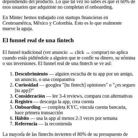
dependiendo del producto. Lo que tal vez no sabés es que el 60% de
esos usuarios que adquiriste no completan el onboarding.
En Mintec hemos trabajado con startups financieras en
Centroamérica, México y Colombia. Esto es lo que realmente
mueve la aguja.
El funnel real de una fintech
El funnel tradicional (ver anuncio → click → comprar) no aplica
cuando estás pidiéndole a alguien que te confíe su dinero, su nómina
o sus inversiones. El funnel real de una fintech se ve así:
Descubrimiento
— alguien escucha de tu app por un amigo,
un anuncio, o una comparativa
Curiosidad
— googlea "[tu fintech] opiniones" o "¿es seguro
[tu app]?"
Consideración
— lee 3-4 reviews, compara con alternativas
Registro
— descarga la app, crea cuenta
Onboarding
— completa KYC, vincula cuenta bancaria,
hace primera transacción
Hábito
— usa la app al menos 2-3 veces por semana
Referencia
— la recomienda
La mayoría de las fintechs invierten el 80% de su presupuesto de