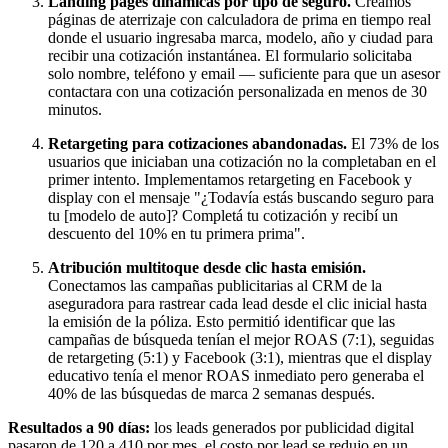
Landing pages dinámicas por tipo de seguro.
Creamos
páginas de aterrizaje con calculadora de prima en tiempo real
donde el usuario ingresaba marca, modelo, año y ciudad para
recibir una cotización instantánea. El formulario solicitaba
solo nombre, teléfono y email — suficiente para que un asesor
contactara con una cotización personalizada en menos de 30
minutos.
Retargeting para cotizaciones abandonadas.
El 73% de los
usuarios que iniciaban una cotización no la completaban en el
primer intento. Implementamos retargeting en Facebook y
display con el mensaje "¿Todavía estás buscando seguro para
tu [modelo de auto]? Completá tu cotización y recibí un
descuento del 10% en tu primera prima".
Atribución multitoque desde clic hasta emisión.
Conectamos las campañas publicitarias al CRM de la
aseguradora para rastrear cada lead desde el clic inicial hasta
la emisión de la póliza. Esto permitió identificar que las
campañas de búsqueda tenían el mejor ROAS (7:1), seguidas
de retargeting (5:1) y Facebook (3:1), mientras que el display
educativo tenía el menor ROAS inmediato pero generaba el
40% de las búsquedas de marca 2 semanas después.
Resultados a 90 días:
los leads generados por publicidad digital
pasaron de 120 a 410 por mes, el costo por lead se redujo en un