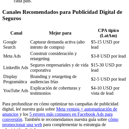
cada país.
Canales Recomendados para Publicidad Digital de
Seguros
CPA típico
Canal
Mejor para
(LatAm)
Google
Capturar demanda activa (alto
$5-15 USD por
Search
intento de compra)
lead
Construir consideración y
Meta Ads
$3-8 USD por lead
retargeting
Seguros empresariales y de vida
$15-30 USD por
LinkedIn Ads
corporativa
lead
Display
Branding y retargeting de
$2-5 USD por lead
Programática
audiencias frías
Explicación de coberturas y
$4-10 USD por
YouTube Ads
testimonios
vista de lead
Para profundizar en cómo optimizar tus campañas de publicidad
digital, leé nuestra guía sobre
Meta ventaja + automatización de
anuncios
y los
5 errores más comunes en Facebook Ads para
conversión
. También te recomendamos nuestra guía sobre
cómo
promocionar una web
para complementar tu estrategia de