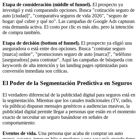
Etapa de consideración (middle of funnel).
El prospecto ya
investigó y está comparando opciones. Busca "cotización seguro de
auto [ciudad]", "comparativa seguros de vida 2026", "seguro de
hogar: qué cubre y qué no". Las campañas de Google Ads capturan
esta demanda activa. El costo por clic es más alto, pero la intención
de compra también.
Etapa de decisión (bottom of funnel).
El prospecto ya eligió una
aseguradora o está entre dos opciones. Busca "contratar seguro
[marca] online", "promociones seguro de auto [marca]", "teléfono
[aseguradora] para contratar". Aquí las campañas de búsqueda con
keywords de alta intención y las landing pages optimizadas para
conversión inmediata son críticas.
El Poder de la Segmentación Predictiva en Seguros
El verdadero diferencial de la publicidad digital para seguros está en
la segmentación. Mientras que los canales tradicionales (TV, radio,
vía pública) disparan mensajes genéricos a audiencias masivas, la
publicidad digital permite llegar a personas que están en el momento
exacto de necesitar un seguro basándose en señales de
comportamiento:
Eventos de vida.
Una persona que acaba de comprar un auto
nuevo, casarse, tener un hijo o mudarse a una casa más grande tiene