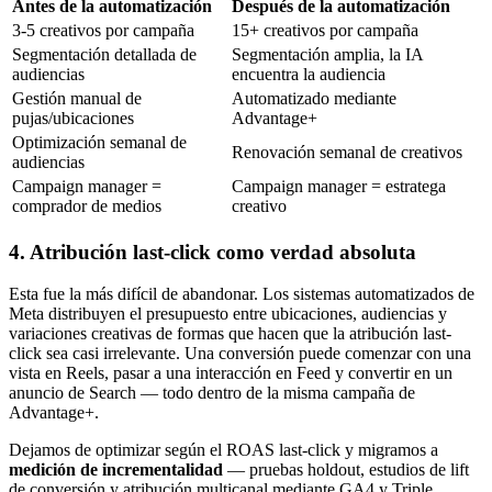
Antes de la automatización
Después de la automatización
3-5 creativos por campaña
15+ creativos por campaña
Segmentación detallada de
Segmentación amplia, la IA
audiencias
encuentra la audiencia
Gestión manual de
Automatizado mediante
pujas/ubicaciones
Advantage+
Optimización semanal de
Renovación semanal de creativos
audiencias
Campaign manager =
Campaign manager = estratega
comprador de medios
creativo
4. Atribución last-click como verdad absoluta
Esta fue la más difícil de abandonar. Los sistemas automatizados de
Meta distribuyen el presupuesto entre ubicaciones, audiencias y
variaciones creativas de formas que hacen que la atribución last-
click sea casi irrelevante. Una conversión puede comenzar con una
vista en Reels, pasar a una interacción en Feed y convertir en un
anuncio de Search — todo dentro de la misma campaña de
Advantage+.
Dejamos de optimizar según el ROAS last-click y migramos a
medición de incrementalidad
— pruebas holdout, estudios de lift
de conversión y atribución multicanal mediante GA4 y Triple