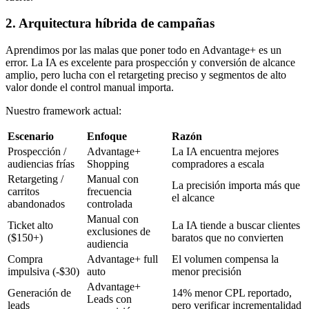
2. Arquitectura híbrida de campañas
Aprendimos por las malas que poner todo en Advantage+ es un
error. La IA es excelente para prospección y conversión de alcance
amplio, pero lucha con el retargeting preciso y segmentos de alto
valor donde el control manual importa.
Nuestro framework actual:
Escenario
Enfoque
Razón
Prospección /
Advantage+
La IA encuentra mejores
audiencias frías
Shopping
compradores a escala
Retargeting /
Manual con
La precisión importa más que
carritos
frecuencia
el alcance
abandonados
controlada
Manual con
Ticket alto
La IA tiende a buscar clientes
exclusiones de
($150+)
baratos que no convierten
audiencia
Compra
Advantage+ full
El volumen compensa la
impulsiva (-$30)
auto
menor precisión
Advantage+
Generación de
14% menor CPL reportado,
Leads con
leads
pero verificar incrementalidad