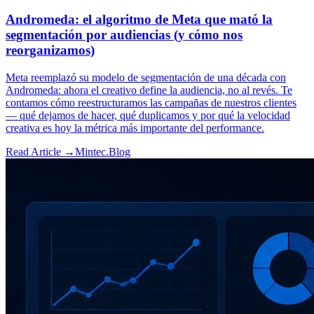
Andromeda: el algoritmo de Meta que mató la
segmentación por audiencias (y cómo nos
reorganizamos)
Meta reemplazó su modelo de segmentación de una década con
Andromeda: ahora el creativo define la audiencia, no al revés. Te
contamos cómo reestructuramos las campañas de nuestros clientes
— qué dejamos de hacer, qué duplicamos y por qué la velocidad
creativa es hoy la métrica más importante del performance.
Read Article →
Mintec.Blog