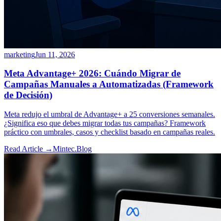
marketing
Jun 11, 2026
Meta Advantage+ 2026: Cuándo Migrar de
Campañas Manuales a Automatizadas (Framework
de Decisión)
Meta redujo el umbral de Advantage+ a 25 conversiones semanales.
¿Significa eso que debes migrar todas tus campañas? Framework
práctico con umbrales, casos y checklist basado en campañas reales.
Read Article →
Mintec.Blog