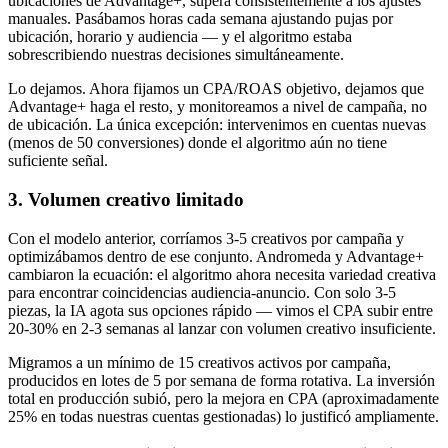
ubicaciones de Advantage+, supera consistentemente a los ajustes
manuales. Pasábamos horas cada semana ajustando pujas por
ubicación, horario y audiencia — y el algoritmo estaba
sobrescribiendo nuestras decisiones simultáneamente.
Lo dejamos. Ahora fijamos un CPA/ROAS objetivo, dejamos que
Advantage+ haga el resto, y monitoreamos a nivel de campaña, no
de ubicación. La única excepción: intervenimos en cuentas nuevas
(menos de 50 conversiones) donde el algoritmo aún no tiene
suficiente señal.
3. Volumen creativo limitado
Con el modelo anterior, corríamos 3-5 creativos por campaña y
optimizábamos dentro de ese conjunto. Andromeda y Advantage+
cambiaron la ecuación: el algoritmo ahora necesita variedad creativa
para encontrar coincidencias audiencia-anuncio. Con solo 3-5
piezas, la IA agota sus opciones rápido — vimos el CPA subir entre
20-30% en 2-3 semanas al lanzar con volumen creativo insuficiente.
Migramos a un mínimo de 15 creativos activos por campaña,
producidos en lotes de 5 por semana de forma rotativa. La inversión
total en producción subió, pero la mejora en CPA (aproximadamente
25% en todas nuestras cuentas gestionadas) lo justificó ampliamente.