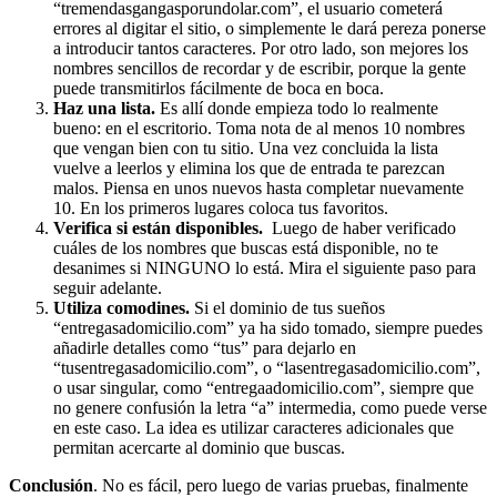
“tremendasgangasporundolar.com”, el usuario cometerá
errores al digitar el sitio, o simplemente le dará pereza ponerse
a introducir tantos caracteres. Por otro lado, son mejores los
nombres sencillos de recordar y de escribir, porque la gente
puede transmitirlos fácilmente de boca en boca.
Haz una lista.
Es allí donde empieza todo lo realmente
bueno: en el escritorio. Toma nota de al menos 10 nombres
que vengan bien con tu sitio. Una vez concluida la lista
vuelve a leerlos y elimina los que de entrada te parezcan
malos. Piensa en unos nuevos hasta completar nuevamente
10. En los primeros lugares coloca tus favoritos.
Verifica si están disponibles.
Luego de haber verificado
cuáles de los nombres que buscas está disponible, no te
desanimes si NINGUNO lo está. Mira el siguiente paso para
seguir adelante.
Utiliza comodines.
Si el dominio de tus sueños
“entregasadomicilio.com” ya ha sido tomado, siempre puedes
añadirle detalles como “tus” para dejarlo en
“tusentregasadomicilio.com”, o “lasentregasadomicilio.com”,
o usar singular, como “entregaadomicilio.com”, siempre que
no genere confusión la letra “a” intermedia, como puede verse
en este caso. La idea es utilizar caracteres adicionales que
permitan acercarte al dominio que buscas.
Conclusión
. No es fácil, pero luego de varias pruebas, finalmente