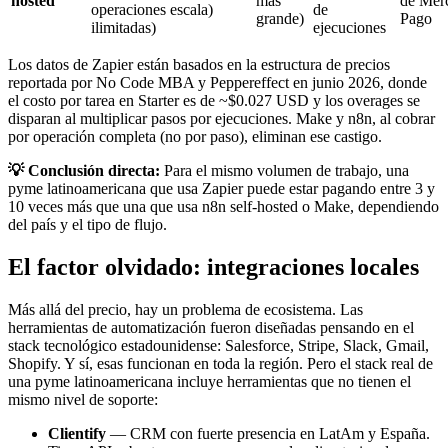
hosted
más
de Mer
operaciones
escala)
de
grande)
Pago
ilimitadas)
ejecuciones
Los datos de Zapier están basados en la estructura de precios
reportada por No Code MBA y Peppereffect en junio 2026, donde
el costo por tarea en Starter es de ~$0.027 USD y los overages se
disparan al multiplicar pasos por ejecuciones. Make y n8n, al cobrar
por operación completa (no por paso), eliminan ese castigo.
💡 Conclusión directa:
Para el mismo volumen de trabajo, una
pyme latinoamericana que usa Zapier puede estar pagando entre 3 y
10 veces más que una que usa n8n self-hosted o Make, dependiendo
del país y el tipo de flujo.
El factor olvidado: integraciones locales
Más allá del precio, hay un problema de ecosistema. Las
herramientas de automatización fueron diseñadas pensando en el
stack tecnológico estadounidense: Salesforce, Stripe, Slack, Gmail,
Shopify. Y sí, esas funcionan en toda la región. Pero el stack real de
una pyme latinoamericana incluye herramientas que no tienen el
mismo nivel de soporte:
Clientify
— CRM con fuerte presencia en LatAm y España.