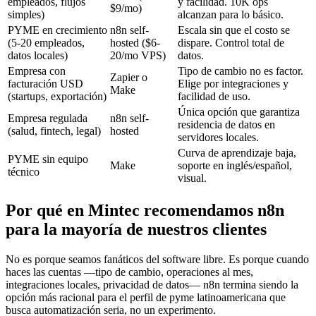
empleados, flujos
y facilidad. 10K ops
$9/mo)
simples)
alcanzan para lo básico.
PYME en crecimiento
n8n self-
Escala sin que el costo se
(5-20 empleados,
hosted ($6-
dispare. Control total de
datos locales)
20/mo VPS)
datos.
Empresa con
Tipo de cambio no es factor.
Zapier o
facturación USD
Elige por integraciones y
Make
(startups, exportación)
facilidad de uso.
Única opción que garantiza
Empresa regulada
n8n self-
residencia de datos en
(salud, fintech, legal)
hosted
servidores locales.
Curva de aprendizaje baja,
PYME sin equipo
Make
soporte en inglés/español,
técnico
visual.
Por qué en Mintec recomendamos n8n
para la mayoría de nuestros clientes
No es porque seamos fanáticos del software libre. Es porque cuando
haces las cuentas —tipo de cambio, operaciones al mes,
integraciones locales, privacidad de datos— n8n termina siendo la
opción más racional para el perfil de pyme latinoamericana que
busca automatización seria, no un experimento.