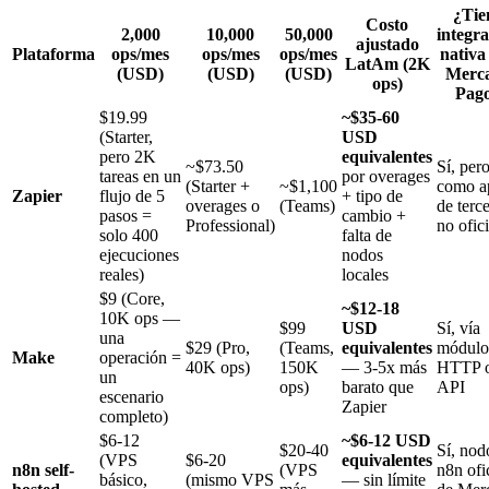
¿Tie
Costo
2,000
10,000
50,000
integr
ajustado
Plataforma
ops/mes
ops/mes
ops/mes
nativa
LatAm (2K
(USD)
(USD)
(USD)
Merc
ops)
Pag
$19.99
~$35-60
(Starter,
USD
pero 2K
equivalentes
~$73.50
Sí, per
tareas en un
por overages
(Starter +
~$1,100
como a
Zapier
flujo de 5
+ tipo de
overages o
(Teams)
de terc
pasos =
cambio +
Professional)
no ofici
solo 400
falta de
ejecuciones
nodos
reales)
locales
$9 (Core,
~$12-18
10K ops —
$99
USD
Sí, vía
una
$29 (Pro,
(Teams,
equivalentes
módulo
Make
operación =
40K ops)
150K
— 3-5x más
HTTP 
un
ops)
barato que
API
escenario
Zapier
completo)
$6-12
~$6-12 USD
$20-40
Sí, nod
(VPS
$6-20
equivalentes
n8n self-
(VPS
n8n ofi
básico,
(mismo VPS
— sin límite