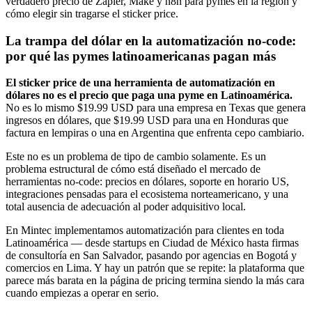
verdadero precio de Zapier, Make y n8n para pymes en la región y
cómo elegir sin tragarse el sticker price.
La trampa del dólar en la automatización no-code:
por qué las pymes latinoamericanas pagan más
El sticker price de una herramienta de automatización en
dólares no es el precio que paga una pyme en Latinoamérica.
No es lo mismo $19.99 USD para una empresa en Texas que genera
ingresos en dólares, que $19.99 USD para una en Honduras que
factura en lempiras o una en Argentina que enfrenta cepo cambiario.
Este no es un problema de tipo de cambio solamente. Es un
problema estructural de cómo está diseñado el mercado de
herramientas no-code: precios en dólares, soporte en horario US,
integraciones pensadas para el ecosistema norteamericano, y una
total ausencia de adecuación al poder adquisitivo local.
En Mintec implementamos automatización para clientes en toda
Latinoamérica — desde startups en Ciudad de México hasta firmas
de consultoría en San Salvador, pasando por agencias en Bogotá y
comercios en Lima. Y hay un patrón que se repite: la plataforma que
parece más barata en la página de pricing termina siendo la más cara
cuando empiezas a operar en serio.