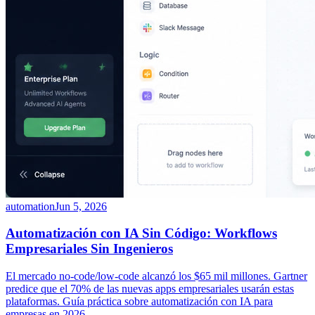
automation
Jun 5, 2026
Automatización con IA Sin Código: Workflows
Empresariales Sin Ingenieros
El mercado no-code/low-code alcanzó los $65 mil millones. Gartner
predice que el 70% de las nuevas apps empresariales usarán estas
plataformas. Guía práctica sobre automatización con IA para
empresas en 2026.