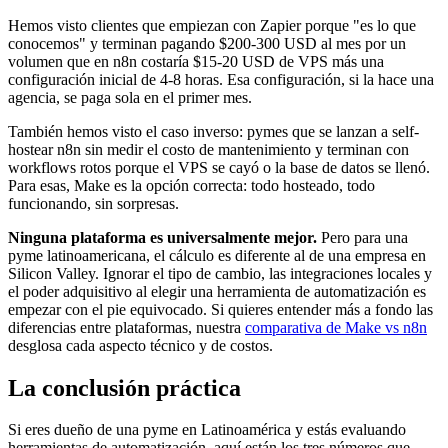
Hemos visto clientes que empiezan con Zapier porque "es lo que
conocemos" y terminan pagando $200-300 USD al mes por un
volumen que en n8n costaría $15-20 USD de VPS más una
configuración inicial de 4-8 horas. Esa configuración, si la hace una
agencia, se paga sola en el primer mes.
También hemos visto el caso inverso: pymes que se lanzan a self-
hostear n8n sin medir el costo de mantenimiento y terminan con
workflows rotos porque el VPS se cayó o la base de datos se llenó.
Para esas, Make es la opción correcta: todo hosteado, todo
funcionando, sin sorpresas.
Ninguna plataforma es universalmente mejor.
Pero para una
pyme latinoamericana, el cálculo es diferente al de una empresa en
Silicon Valley. Ignorar el tipo de cambio, las integraciones locales y
el poder adquisitivo al elegir una herramienta de automatización es
empezar con el pie equivocado. Si quieres entender más a fondo las
diferencias entre plataformas, nuestra
comparativa de Make vs n8n
desglosa cada aspecto técnico y de costos.
La conclusión práctica
Si eres dueño de una pyme en Latinoamérica y estás evaluando
herramientas de automatización, aquí están los tres números que