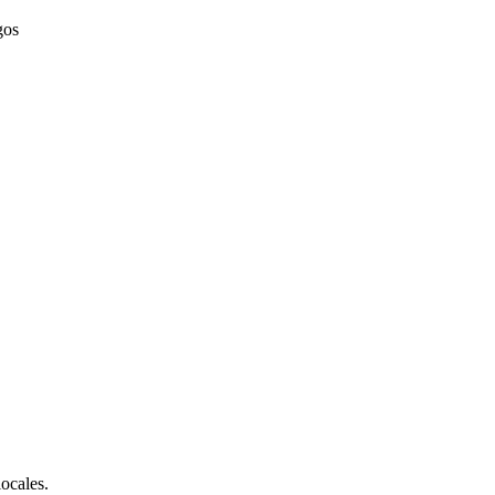
gos
ocales.