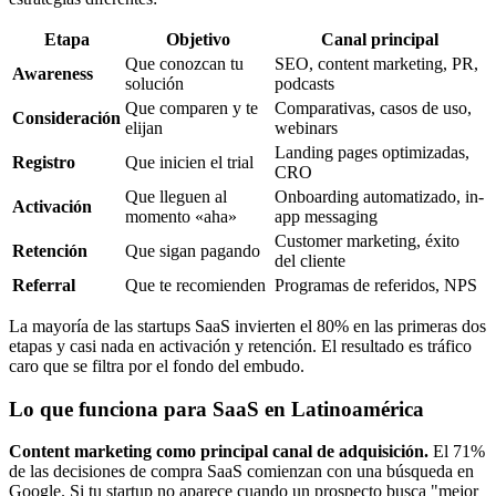
Etapa
Objetivo
Canal principal
Que conozcan tu
SEO, content marketing, PR,
Awareness
solución
podcasts
Que comparen y te
Comparativas, casos de uso,
Consideración
elijan
webinars
Landing pages optimizadas,
Registro
Que inicien el trial
CRO
Que lleguen al
Onboarding automatizado, in-
Activación
momento «aha»
app messaging
Customer marketing, éxito
Retención
Que sigan pagando
del cliente
Referral
Que te recomienden
Programas de referidos, NPS
La mayoría de las startups SaaS invierten el 80% en las primeras dos
etapas y casi nada en activación y retención. El resultado es tráfico
caro que se filtra por el fondo del embudo.
Lo que funciona para SaaS en Latinoamérica
Content marketing como principal canal de adquisición.
El 71%
de las decisiones de compra SaaS comienzan con una búsqueda en
Google. Si tu startup no aparece cuando un prospecto busca "mejor