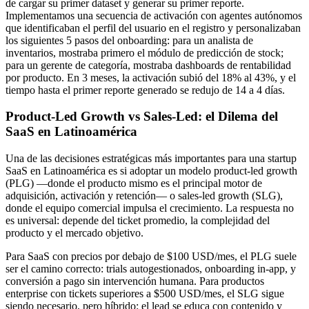
de cargar su primer dataset y generar su primer reporte.
Implementamos una secuencia de activación con agentes autónomos
que identificaban el perfil del usuario en el registro y personalizaban
los siguientes 5 pasos del onboarding: para un analista de
inventarios, mostraba primero el módulo de predicción de stock;
para un gerente de categoría, mostraba dashboards de rentabilidad
por producto. En 3 meses, la activación subió del 18% al 43%, y el
tiempo hasta el primer reporte generado se redujo de 14 a 4 días.
Product-Led Growth vs Sales-Led: el Dilema del
SaaS en Latinoamérica
Una de las decisiones estratégicas más importantes para una startup
SaaS en Latinoamérica es si adoptar un modelo product-led growth
(PLG) —donde el producto mismo es el principal motor de
adquisición, activación y retención— o sales-led growth (SLG),
donde el equipo comercial impulsa el crecimiento. La respuesta no
es universal: depende del ticket promedio, la complejidad del
producto y el mercado objetivo.
Para SaaS con precios por debajo de $100 USD/mes, el PLG suele
ser el camino correcto: trials autogestionados, onboarding in-app, y
conversión a pago sin intervención humana. Para productos
enterprise con tickets superiores a $500 USD/mes, el SLG sigue
siendo necesario, pero híbrido: el lead se educa con contenido y