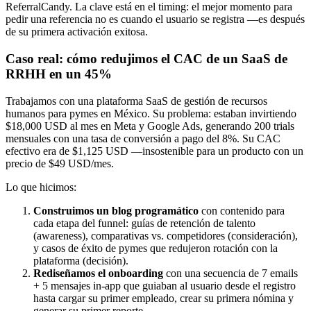
ReferralCandy. La clave está en el timing: el mejor momento para
pedir una referencia no es cuando el usuario se registra —es después
de su primera activación exitosa.
Caso real: cómo redujimos el CAC de un SaaS de
RRHH en un 45%
Trabajamos con una plataforma SaaS de gestión de recursos
humanos para pymes en México. Su problema: estaban invirtiendo
$18,000 USD al mes en Meta y Google Ads, generando 200 trials
mensuales con una tasa de conversión a pago del 8%. Su CAC
efectivo era de $1,125 USD —insostenible para un producto con un
precio de $49 USD/mes.
Lo que hicimos:
Construimos un blog programático
con contenido para
cada etapa del funnel: guías de retención de talento
(awareness), comparativas vs. competidores (consideración),
y casos de éxito de pymes que redujeron rotación con la
plataforma (decisión).
Rediseñamos el onboarding
con una secuencia de 7 emails
+ 5 mensajes in-app que guiaban al usuario desde el registro
hasta cargar su primer empleado, crear su primera nómina y
generar su primer reporte.