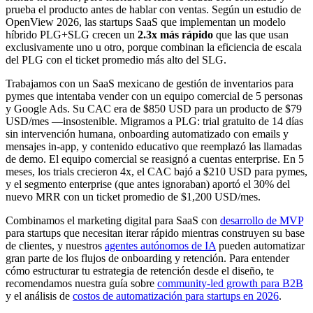
prueba el producto antes de hablar con ventas. Según un estudio de
OpenView 2026, las startups SaaS que implementan un modelo
híbrido PLG+SLG crecen un
2.3x más rápido
que las que usan
exclusivamente uno u otro, porque combinan la eficiencia de escala
del PLG con el ticket promedio más alto del SLG.
Trabajamos con un SaaS mexicano de gestión de inventarios para
pymes que intentaba vender con un equipo comercial de 5 personas
y Google Ads. Su CAC era de $850 USD para un producto de $79
USD/mes —insostenible. Migramos a PLG: trial gratuito de 14 días
sin intervención humana, onboarding automatizado con emails y
mensajes in-app, y contenido educativo que reemplazó las llamadas
de demo. El equipo comercial se reasignó a cuentas enterprise. En 5
meses, los trials crecieron 4x, el CAC bajó a $210 USD para pymes,
y el segmento enterprise (que antes ignoraban) aportó el 30% del
nuevo MRR con un ticket promedio de $1,200 USD/mes.
Combinamos el marketing digital para SaaS con
desarrollo de MVP
para startups que necesitan iterar rápido mientras construyen su base
de clientes, y nuestros
agentes autónomos de IA
pueden automatizar
gran parte de los flujos de onboarding y retención. Para entender
cómo estructurar tu estrategia de retención desde el diseño, te
recomendamos nuestra guía sobre
community-led growth para B2B
y el análisis de
costos de automatización para startups en 2026
.